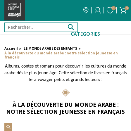
0
0
CATEGORIES
Accueil
LE MONDE ARABE DES ENFANTS
>
>
FILTRER PAR PRIX
À la découverte du monde arabe : notre sélection jeunesse en
français
Albums, contes et romans pour découvrir les cultures du monde
Filtrer par attribut
arabe dès le plus jeune âge. Cette sélection de livres en français
Auteur
fera voyager petits et grands lecteurs !
Éditeur
À LA DÉCOUVERTE DU MONDE ARABE :
NOTRE SÉLECTION JEUNESSE EN FRANÇAIS
Réinitialiser les filtres