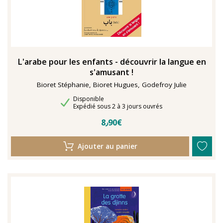
L'arabe pour les enfants - découvrir la langue en
s'amusant !
Bioret Stéphanie, Bioret Hugues, Godefroy Julie
Disponibilité
Disponible
Délais de livraison
Expédié sous 2 à 3 jours ouvrés
8٫90€
Ajouter au panier