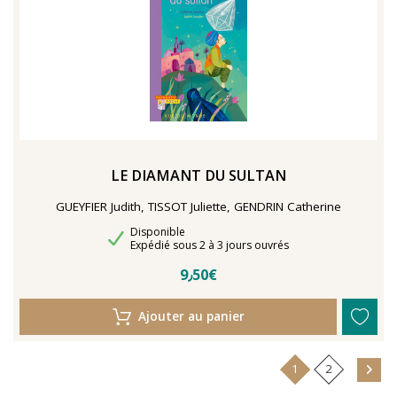
LE DIAMANT DU SULTAN
GUEYFIER Judith, TISSOT Juliette, GENDRIN Catherine
Disponibilité
Disponible
Délais de livraison
Expédié sous 2 à 3 jours ouvrés
9٫50€
Ajouter au panier
1
2