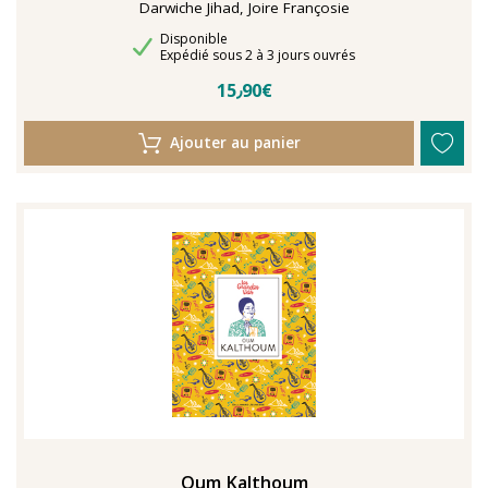
Darwiche Jihad, Joire Françosie
Disponibilité
Disponible
Délais de livraison
Expédié sous 2 à 3 jours ouvrés
15٫90€
Ajouter au panier
Oum Kalthoum