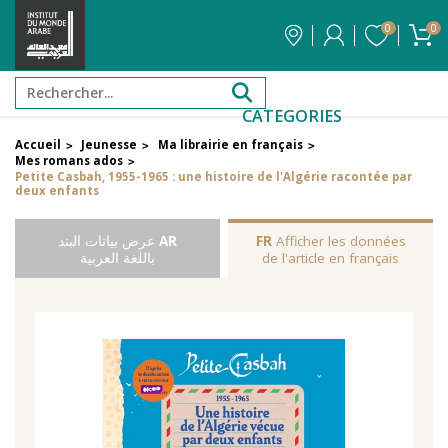
0
0
CATEGORIES
Accueil
Jeunesse
Ma librairie en français
>
>
>
Mes romans ados
>
Petite Casbah, 1955-1965 : une histoire de l'Algérie racontée par
deux enfants
Afficher les données
FR
AR
عرض بيانات البند
de l'article en français
باللغة العربية