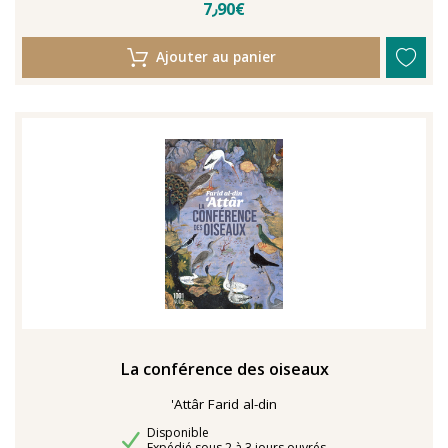
7٫90€
Ajouter au panier
La conférence des oiseaux
'Attâr Farid al-din
Disponibilité
Disponible
Délais de livraison
Expédié sous 2 à 3 jours ouvrés