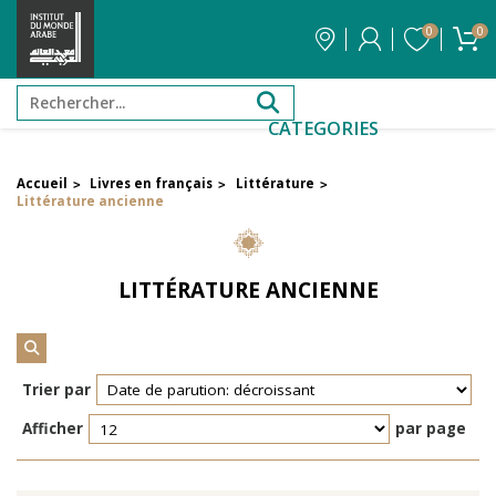
0
0
CATEGORIES
Accueil
Livres en français
Littérature
>
>
>
FILTRER PAR PRIX
Littérature ancienne
Filtrer par attribut
LITTÉRATURE ANCIENNE
Auteur
Éditeur
Trier par
Afficher
par page
Réinitialiser les filtres