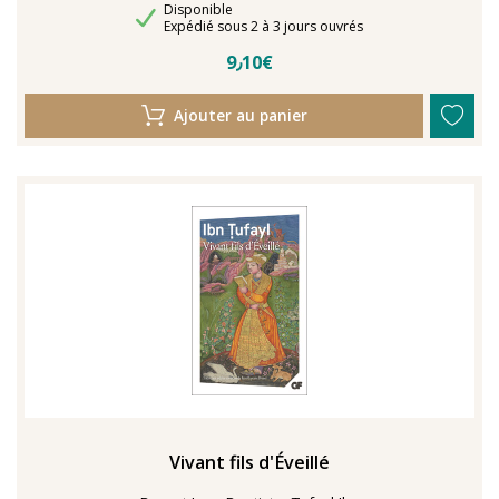
Disponibilité
Disponible
Délais de livraison
Expédié sous 2 à 3 jours ouvrés
9٫10€
Ajouter au panier
Vivant fils d'Éveillé