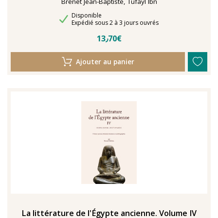
Brenet Jean-Baptiste, Tufayl Ibn
Disponibilité
Disponible
Délais de livraison
Expédié sous 2 à 3 jours ouvrés
13٫70€
Ajouter au panier
La littérature de l'Égypte ancienne. Volume IV