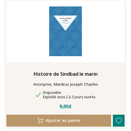
TENTER L'ART POUR SOIGNER
Histoire de Sindbad le marin
Anonyme, Mardrus Joseph Charles
Disponibilité
Disponible
Délais de livraison
Expédié sous 2 à 3 jours ouvrés
9٫95€
Ajouter au panier