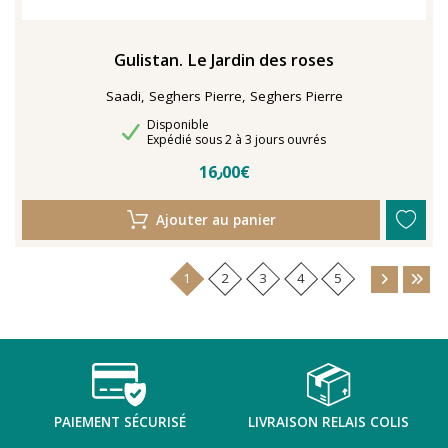
Gulistan. Le Jardin des roses
Saadi, Seghers Pierre, Seghers Pierre
Disponibilité
Disponible
Délais de livraison
Expédié sous 2 à 3 jours ouvrés
16٫00€
Ajouter au panier
1
2
3
4
5
PAIEMENT SÉCURISÉ
LIVRAISON RELAIS COLIS