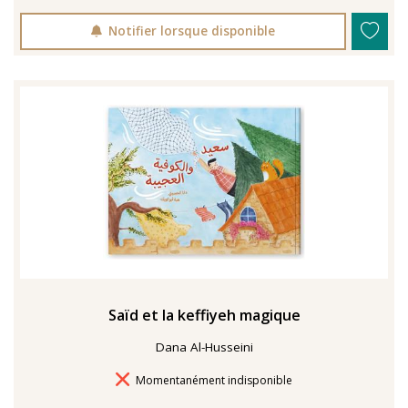
Notifier lorsque disponible
Saïd et la keffiyeh magique
Dana Al-Husseini
Délais de livraison
Momentanément indisponible