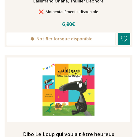
Lallemand Oriane, Thuillier Eléonore
Délais de livraison
Momentanément indisponible
6٫90€
Notifier lorsque disponible
Dibo Le Loup qui voulait être heureux