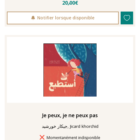
20٫00€
Notifier lorsque disponible
Je peux, je ne peux pas
جيكار خورشيد, Jicard khorchid
Délais de livraison
Momentanément indisponible