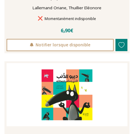
Lallemand Oriane, Thuillier Eléonore
Délais de livraison
Momentanément indisponible
6٫90€
Notifier lorsque disponible