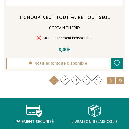
T'CHOUPI VEUT TOUT FAIRE TOUT SEUL
CORTAIN THIERRY
Délais de livraison
Momentanément indisponible
8٫00€
Notifier lorsque disponible
1
2
3
4
5
PAIEMENT SÉCURISÉ
LIVRAISON RELAIS COLIS