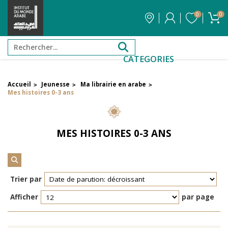
0
0
CATEGORIES
Accueil
Jeunesse
Ma librairie en arabe
>
>
>
FILTRER PAR PRIX
Mes histoires 0-3 ans
Filtrer par attribut
MES HISTOIRES 0-3 ANS
Auteur
Éditeur
Trier par
Afficher
par page
Réinitialiser les filtres