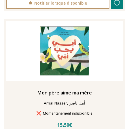
Notifier lorsque disponible
Mon père aime ma mère
Amal Nasser, أمل ناصر
Délais de livraison
Momentanément indisponible
15٫50€