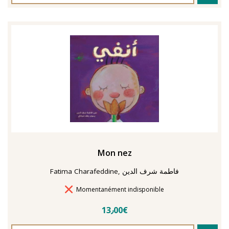
Mon nez
Fatima Charafeddine, فاطمة شرف الدين
Délais de livraison
Momentanément indisponible
13٫00€