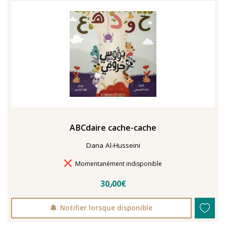
TENTER L'ART POUR SOIGNER
ABCdaire cache-cache
Dana Al-Husseini
Délais de livraison
Momentanément indisponible
30٫00€
Notifier lorsque disponible