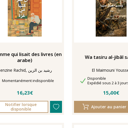
me qui lisait des livres (en
Wa tasiru al-jibâl 
arabe)
El Maimouni Youss
Benzine Rachid, رشيد بن الزين
Disponibilité
Disponible
Délais de livraison
Momentanément indisponible
Délais de livraison
Expédié sous 2 à 3 jour
16٫23€
15٫00€
Notifier lorsque
Ajouter au panier
disponible