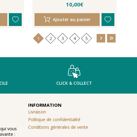
10٫00€
Ajouter au panier
1
2
3
4
5
CILE
CLICK & COLLECT
INFORMATION
Livraison
Politique de confidentialité
Conditions générales de vente
 qui vous
ivante :