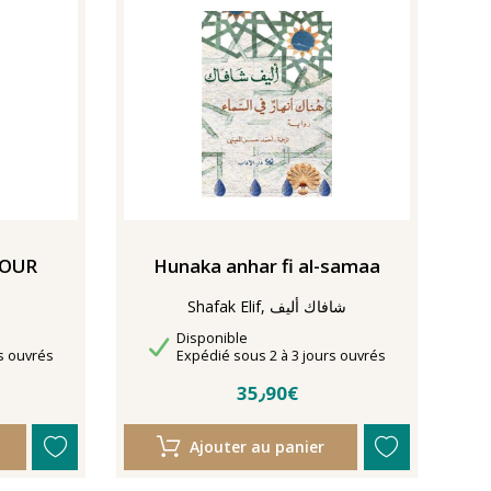
MOUR
Hunaka anhar fi al-samaa
Shafak Elif, شافاك أليف
Disponibilité
Disponible
Délais de livraison
s ouvrés
Expédié sous 2 à 3 jours ouvrés
35٫90€
Ajouter au panier