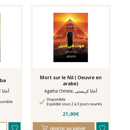
Mort sur le Nil ( Oeuvre en
aba
arabe)
Agatha Christie, أجاثا كريستي
atha Christie
Disponibilité
Disponible
ponible
Délais de livraison
Expédié sous 2 à 3 jours ouvrés
21٫90€
Ajouter au panier