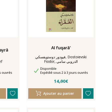
Al fuqarâ'
sayrâ
فيودور دوستويفسكي, Dostoievski
Fiodor, الدروبي سامي
ef
Disponibilité
Disponible
Délais de livraison
s ouvrés
Expédié sous 2 à 3 jours ouvrés
14٫90€
Ajouter au panier