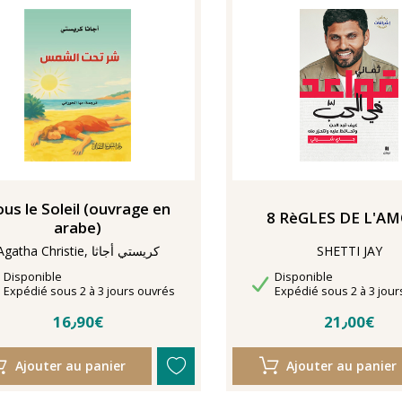
us le Soleil (ouvrage en
8 RèGLES DE L'A
arabe)
SHETTI JAY
Agatha Christie, كريستي أجاثا
Disponibilité
Disponibilité
Disponible
Disponible
Délais de livraison
Délais de livraison
Expédié sous 2 à 3 jours ouvrés
Expédié sous 2 à 3 jour
16٫90€
21٫00€
Ajouter au panier
Ajouter au panier