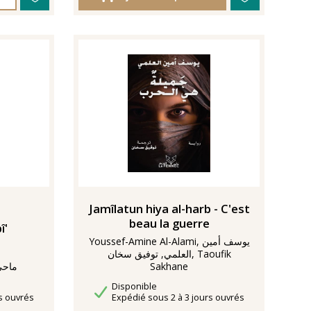
Jamîlatun hiya al-harb - C'est
beau la guerre
î'
Youssef-Amine Al-Alami, يوسف أمين
العلمي, توفيق سخان, Taoufik
Sakhane
ebine Mahi
Disponibilité
Disponible
Délais de livraison
s ouvrés
Expédié sous 2 à 3 jours ouvrés