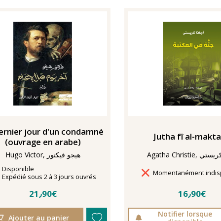
ernier jour d'un condamné
Jutha fî al-makt
(ouvrage en arabe)
Ag, أجاثا كريستي
Hugo Victor, هيجو فيكتور
Disponibilité
Disponible
Délais de livraison
Momentanément indis
Délais de livraison
Expédié sous 2 à 3 jours ouvrés
21٫90€
16٫90€
Notifier lorsque
Ajouter au panier