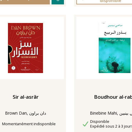
disponible
Boudhour al-rab
Sir al-asrâr
Bin, ماحي بينبين
Brown Dan, دان براون
Disponibilité
Disponible
Délais de livraison
Momentanément indisponible
Délais de livraison
Expédié sous 2 à 3 jour