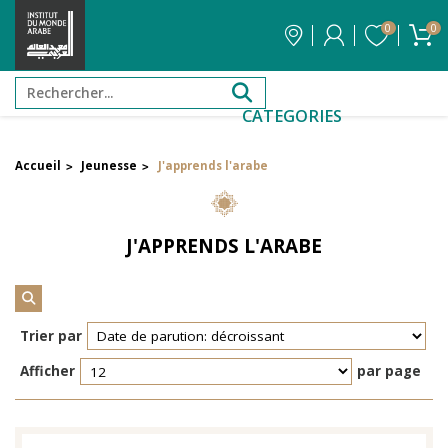
0
0
CATEGORIES
Accueil
Jeunesse
J'apprends l'arabe
>
>
FILTRER PAR PRIX
J'APPRENDS L'ARABE
Filtrer par attribut
Auteur
Trier par
Éditeur
Afficher
par page
Réinitialiser les filtres