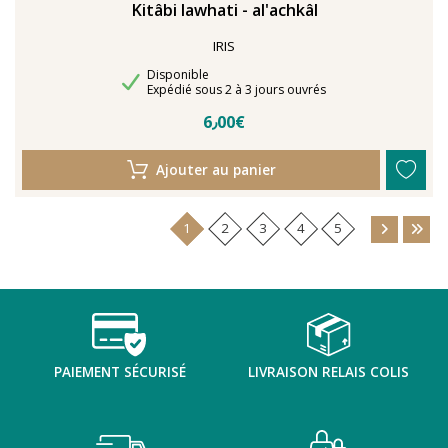
Kitâbi lawhati - al'achkâl
IRIS
Disponibilité
Disponible
Délais de livraison
Expédié sous 2 à 3 jours ouvrés
6٫00€
Ajouter au panier
1
2
3
4
5
PAIEMENT SÉCURISÉ
LIVRAISON RELAIS COLIS