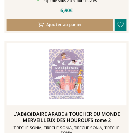
Délais de livraison
Expédié sous 2 à 3 jours ouvrés
6٫90€
Ajouter au panier
L'ABéCéDAIRE ARABE à TOUCHER DU MONDE
MERVEILLEUX DES HOUROUFS tome 2
TIRECHE SONIA, TIRECHE SONIA, TIRECHE SONIA, TIRECHE
SONIA