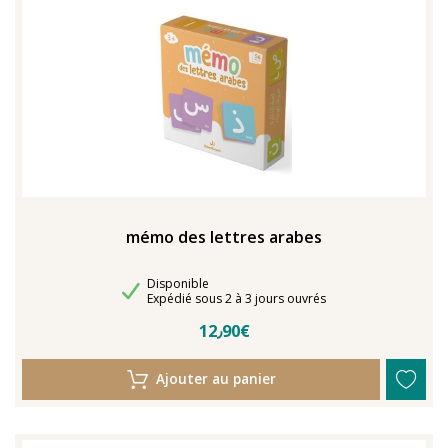
TENTER L'ART POUR SOIGNER
mémo des lettres arabes
Disponibilité
Disponible
Délais de livraison
Expédié sous 2 à 3 jours ouvrés
12٫90€
Ajouter au panier