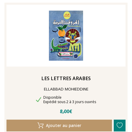
LES LETTRES ARABES
ELLABBAD MOHIEDDINE
Disponibilité
Disponible
Délais de livraison
Expédié sous 2 à 3 jours ouvrés
8٫00€
Ajouter au panier