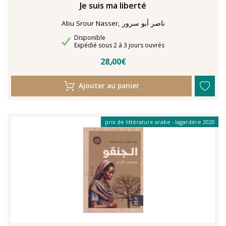
Je suis ma liberté
Abu Srour Nasser, ناصر أبو سرور
Disponibilité
Disponible
Délais de livraison
Expédié sous 2 à 3 jours ouvrés
28٫00€
Ajouter au panier
prix de littérature arabe - lagardère 2020