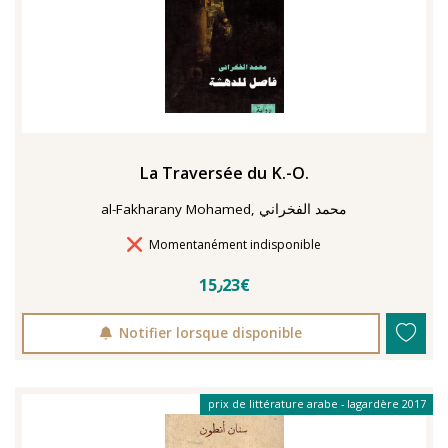
La Traversée du K.-O.
al-Fakharany Mohamed, محمد الفخراني
Délais de livraison
Momentanément indisponible
15٫23€
Notifier lorsque disponible
prix de littérature arabe - lagardère 2017