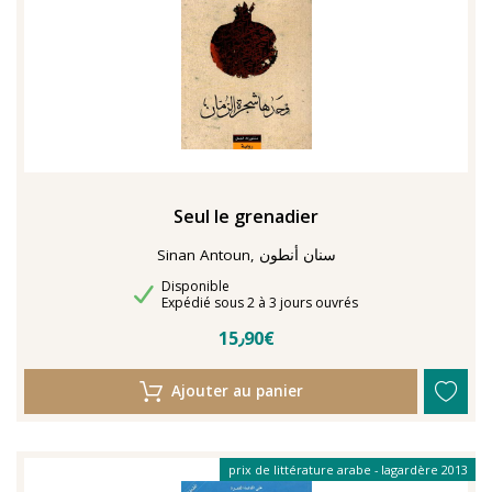
Seul le grenadier
Sinan Antoun, سنان أنطون
Disponibilité
Disponible
Délais de livraison
Expédié sous 2 à 3 jours ouvrés
15٫90€
Ajouter au panier
prix de littérature arabe - lagardère 2013