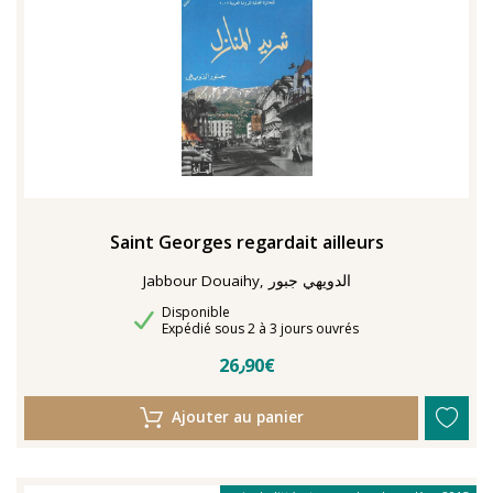
Saint Georges regardait ailleurs
Jabbour Douaihy, الدويهي جبور
Disponibilité
Disponible
Délais de livraison
Expédié sous 2 à 3 jours ouvrés
26٫90€
Ajouter au panier