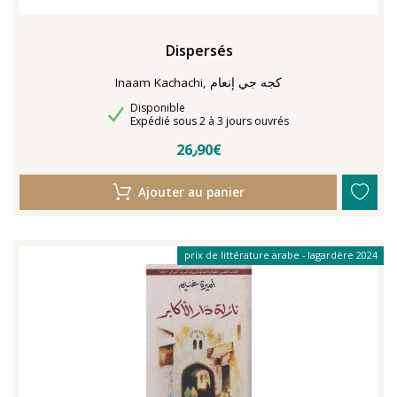
Dispersés
Inaam Kachachi, كجه جي إنعام
Disponibilité
Disponible
Délais de livraison
Expédié sous 2 à 3 jours ouvrés
26٫90€
Ajouter au panier
prix de littérature arabe - lagardère 2024
liste courte booker 2021