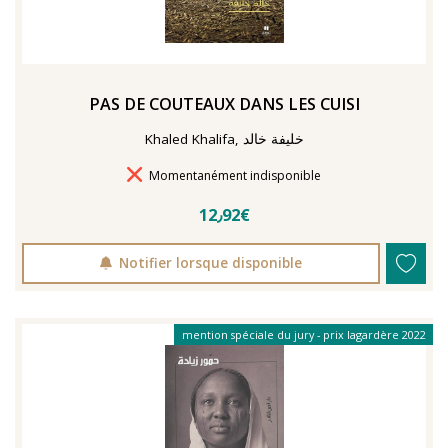
PAS DE COUTEAUX DANS LES CUISI
Khaled Khalifa, خليفة خالد
Délais de livraison
Momentanément indisponible
12٫92€
Notifier lorsque disponible
mention spéciale du jury - prix lagardère 2022