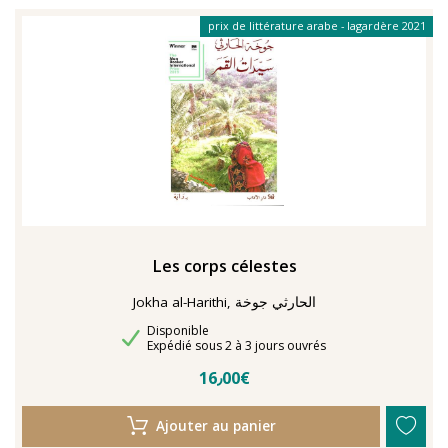
prix de littérature arabe - lagardère 2021
Les corps célestes
Jokha al-Harithi, الحارثي جوخة
Disponibilité
Disponible
Délais de livraison
Expédié sous 2 à 3 jours ouvrés
16٫00€
Ajouter au panier