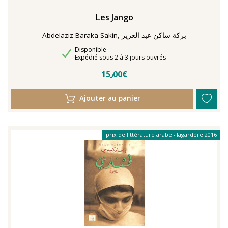
Les Jango
Abdelaziz Baraka Sakin, بركة ساكن عبد العزيز
Disponibilité
Disponible
Délais de livraison
Expédié sous 2 à 3 jours ouvrés
15٫00€
Ajouter au panier
prix de littérature arabe - lagardère 2016