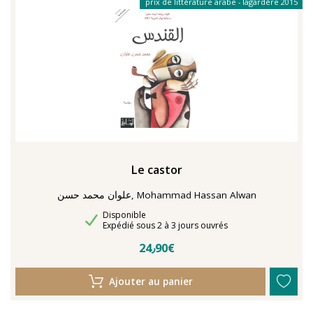
prix de littérature arabe - lagardère 2015
Le castor
علوان محمد حسن, Mohammad Hassan Alwan
Disponibilité
Disponible
Délais de livraison
Expédié sous 2 à 3 jours ouvrés
24٫90€
Ajouter au panier