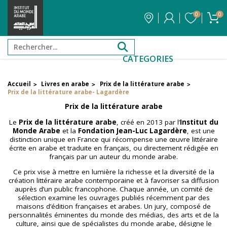
0
0
CATEGORIES
Accueil
Livres en arabe
Prix de la littérature arabe
>
>
>
FILTRER PAR PRIX
Prix de la littérature arabe- Lagardère
Prix de la littérature arabe
Le
Prix de la littérature arabe
, créé en 2013 par l’
Institut du
Filtrer par attribut
Monde Arabe
et la
Fondation Jean-Luc Lagardère
, est une
Auteur
distinction unique en France qui récompense une œuvre littéraire
écrite en arabe et traduite en français, ou directement rédigée en
français par un auteur du monde arabe.
Ce prix vise à mettre en lumière la richesse et la diversité de la
Éditeur
création littéraire arabe contemporaine et à favoriser sa diffusion
auprès d’un public francophone. Chaque année, un comité de
sélection examine les ouvrages publiés récemment par des
Réinitialiser les filtres
maisons d’édition françaises et arabes. Un jury, composé de
personnalités éminentes du monde des médias, des arts et de la
culture, ainsi que de spécialistes du monde arabe, désigne le