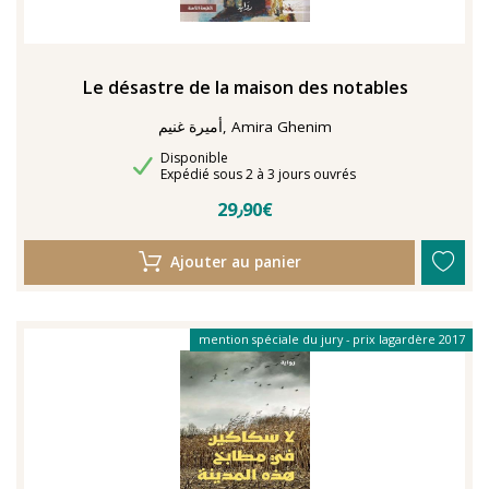
Le désastre de la maison des notables
أميرة غنيم, Amira Ghenim
Disponibilité
Disponible
Délais de livraison
Expédié sous 2 à 3 jours ouvrés
29٫90€
Ajouter au panier
mention spéciale du jury - prix lagardère 2017