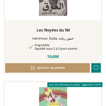
Les Noyées du Nil
Hammour Ziada, حمور زيادة
Disponibilité
Disponible
Délais de livraison
Expédié sous 2 à 3 jours ouvrés
19٫00€
Ajouter au panier
prix de littérature arabe - lagardère 2019
liste courte booker 2017