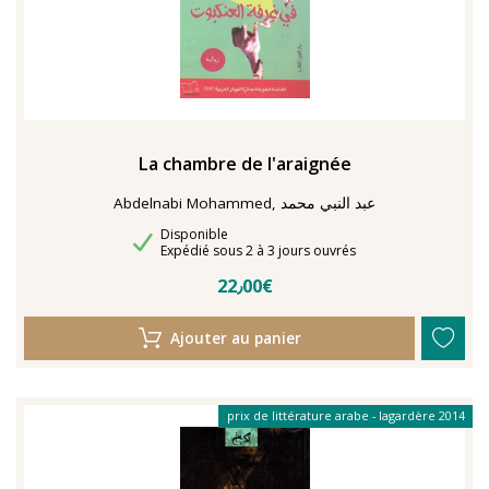
La chambre de l'araignée
Abdelnabi Mohammed, عبد النبي محمد
Disponibilité
Disponible
Délais de livraison
Expédié sous 2 à 3 jours ouvrés
22٫00€
Ajouter au panier
prix de littérature arabe - lagardère 2014