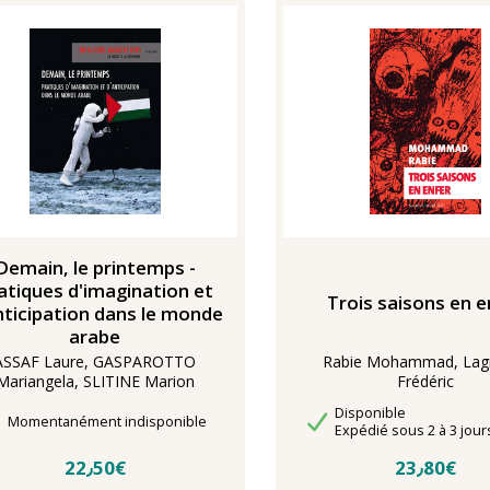
Demain, le printemps -
atiques d'imagination et
Trois saisons en e
nticipation dans le monde
arabe
ASSAF Laure, GASPAROTTO
Rabie Mohammad, Lag
Mariangela, SLITINE Marion
Frédéric
Disponibilité
Disponible
Délais de livraison
Momentanément indisponible
Délais de livraison
Expédié sous 2 à 3 jour
22٫50€
23٫80€