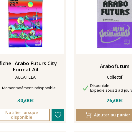
fiche : Arabo Futurs City
Arabofuturs
Format A4
ALCATELA
Collectif
Disponibilité
Disponible
Délais de livraison
Momentanément indisponible
Délais de livraison
Expédié sous 2 à 3 jour
30٫00€
26٫00€
Notifier lorsque
Ajouter au panier
disponible