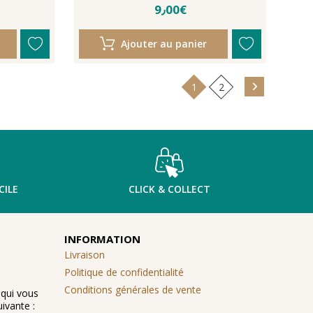
9٫00€
Ajouter au panier
1
2
CILE
CLICK & COLLECT
INFORMATION
Livraison
Politique de confidentialité
Conditions générales de vente
 qui vous
ivante :