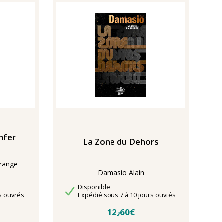
nfer
La Zone du Dehors
range
Damasio Alain
Disponibilité
Disponible
Délais de livraison
s ouvrés
Expédié sous 7 à 10 jours ouvrés
12٫60€