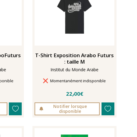
aboFuturs
T-Shirt Exposition Arabo Futurs
: taille M
abe
Institut du Monde Arabe
Délais de livraison
ponible
Momentanément indisponible
22٫00€
Notifier lorsque
disponible