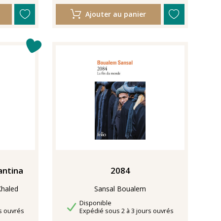
Ajouter au panier
antina
2084
Khaled
Sansal Boualem
Disponibilité
Disponible
Délais de livraison
s ouvrés
Expédié sous 2 à 3 jours ouvrés