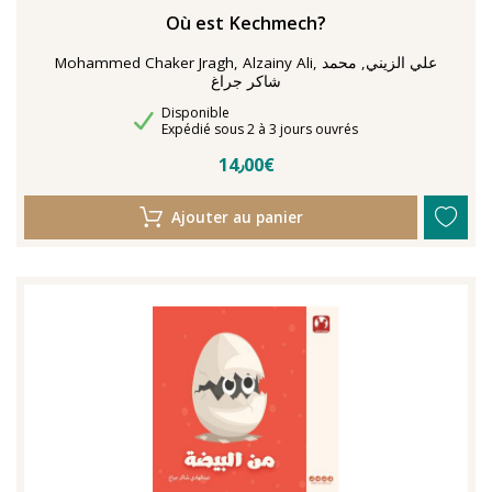
Où est Kechmech?
Mohammed Chaker Jragh, Alzainy Ali, علي الزيني, محمد
شاكر جراغ
Disponibilité
Disponible
Délais de livraison
Expédié sous 2 à 3 jours ouvrés
14٫00€
Ajouter au panier