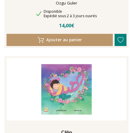
Ozgu Guler
Disponibilité
Disponible
Délais de livraison
Expédié sous 2 à 3 jours ouvrés
14٫00€
Ajouter au panier
Câlin