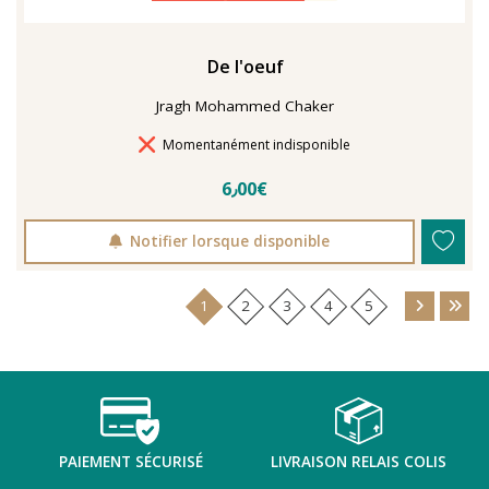
De l'oeuf
Jragh Mohammed Chaker
Délais de livraison
Momentanément indisponible
6٫00€
Notifier lorsque disponible
1
2
3
4
5
PAIEMENT SÉCURISÉ
LIVRAISON RELAIS COLIS