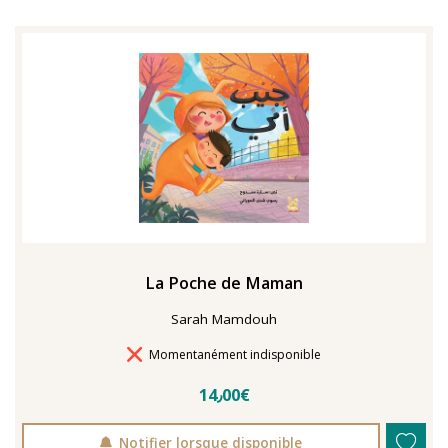
La Poche de Maman
Sarah Mamdouh
Délais de livraison
Momentanément indisponible
14٫00€
Notifier lorsque disponible