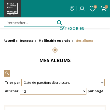
0
0
CATEGORIES
Accueil
Jeunesse
Ma librairie en arabe
Mes albums
>
>
>
FILTRER PAR PRIX
MES ALBUMS
Filtrer par attribut
Auteur
Trier par
Éditeur
Afficher
par page
Réinitialiser les filtres