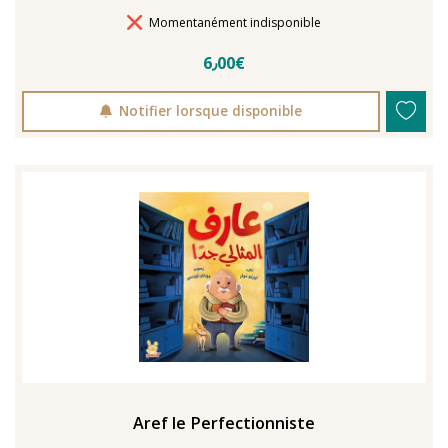
Délais de livraison
Momentanément indisponible
6٫00€
Notifier lorsque disponible
Aref le Perfectionniste