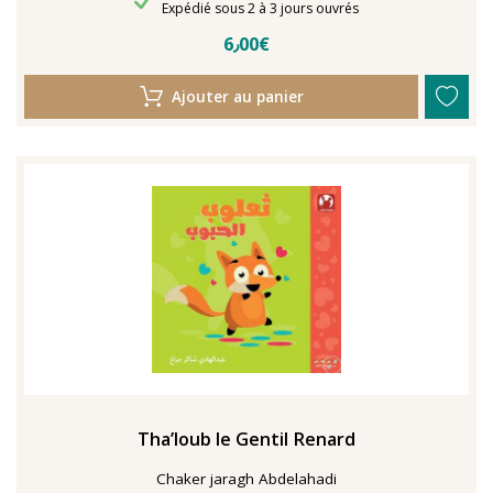
Délais de livraison
Expédié sous 2 à 3 jours ouvrés
6٫00€
Ajouter au panier
Tha’loub le Gentil Renard
Chaker jaragh Abdelahadi