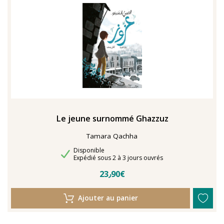
TENTER L'ART POUR SOIGNER
Le jeune surnommé Ghazzuz
Tamara Qachha
Disponibilité
Disponible
Délais de livraison
Expédié sous 2 à 3 jours ouvrés
23٫90€
Ajouter au panier