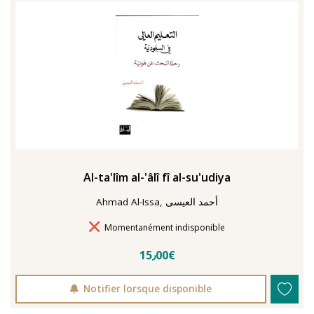
TENTER L'ART POUR SOIGNER
Al-ta'lîm al-'âlî fî al-su'udiya
Ahmad Al-Issa, أحمد العيسى
Délais de livraison
Momentanément indisponible
15٫00€
Notifier lorsque disponible