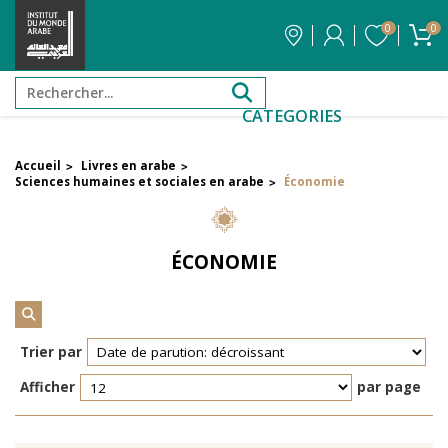
0
0
CATEGORIES
Accueil
Livres en arabe
>
>
FILTRER PAR PRIX
Sciences humaines et sociales en arabe
Économie
>
Filtrer par attribut
ÉCONOMIE
Auteur
Éditeur
Trier par
Afficher
par page
Réinitialiser les filtres