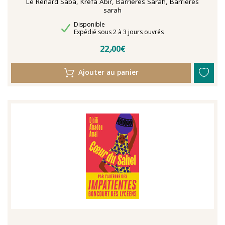
Le Renard Saba, Kréfa Abir, Barrières Sarah, Barrieres
sarah
Disponibilité
Disponible
Délais de livraison
Expédié sous 2 à 3 jours ouvrés
22٫00€
Ajouter au panier