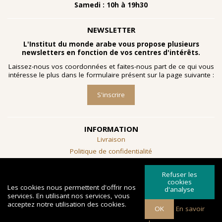
Samedi : 10h à 19h30
NEWSLETTER
L'Institut du monde arabe vous propose plusieurs
newsletters en fonction de vos centres d'intérêts.
Laissez-nous vos coordonnées et faites-nous part de ce qui vous
intéresse le plus dans le formulaire présent sur la page suivante :
S'inscrire
INFORMATION
Livraison
Politique de confidentialité
Conditions générales de vente
Refuser les
SUIVEZ-NOUS
cookies
Les cookies nous permettent d'offrir nos
d'analyse
services. En utilisant nos services, vous
acceptez notre utilisation des cookies.
OK
En savoir
Copyright © 2026 Librairie de l'Institut du
Powered by
Créé par