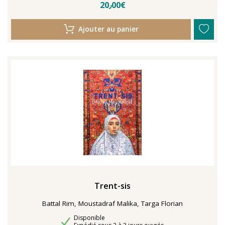
20٫00€
Ajouter au panier
Trent-sis
Battal Rim, Moustadraf Malika, Targa Florian
Disponibilité
Disponible
Délais de livraison