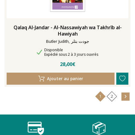
Qalaq Al-Jandar - Al-Nassawiyah wa Takhrîb al-
Hawiyah
Butler Judith, جودت بتلر
Disponibilité
Disponible
Délais de livraison
Expédié sous 2 à 3 jours ouvrés
28٫00€
Ajouter au panier
1
2