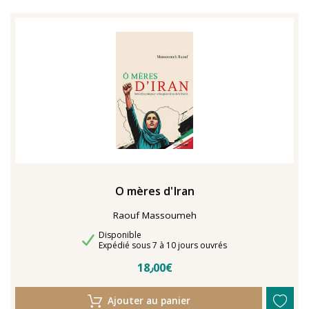
TENTER L'ART POUR SOIGNER
O mères d'Iran
Raouf Massoumeh
Disponibilité
Disponible
Délais de livraison
Expédié sous 7 à 10 jours ouvrés
18٫00€
Ajouter au panier