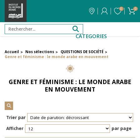
0
0
CATEGORIES
Accueil
Nos sélections
QUESTIONS DE SOCIÉTÉ
>
>
>
FILTRER PAR PRIX
Genre et féminisme : le monde arabe en mouvement
Filtrer par attribut
GENRE ET FÉMINISME : LE MONDE ARABE
Auteur
EN MOUVEMENT
Éditeur
Trier par
Réinitialiser les filtres
Afficher
par page