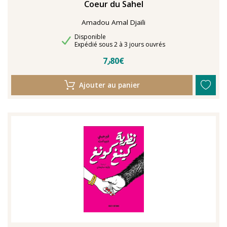
Coeur du Sahel
Amadou Amal Djaïli
Disponibilité
Disponible
Délais de livraison
Expédié sous 2 à 3 jours ouvrés
7٫80€
Ajouter au panier