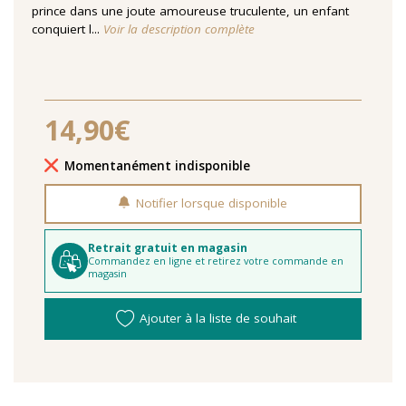
prince dans une joute amoureuse truculente, un enfant
conquiert l...
Voir la description complète
14,90€
Délais de livraison
Momentanément indisponible
Notifier lorsque disponible
Retrait gratuit en magasin
Commandez en ligne et retirez votre commande en
magasin
Ajouter à la liste de souhait