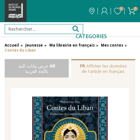
0
0
CATEGORIES
Accueil
Jeunesse
Ma librairie en français
Mes contes
>
>
>
>
Contes du Liban
Afficher les données
FR
AR
عرض بيانات البند
de l'article en français
باللغة العربية