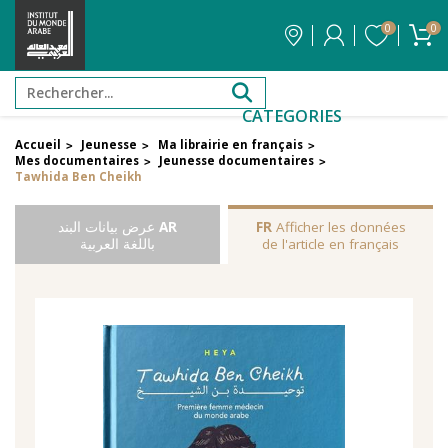
0
0
CATEGORIES
Accueil
Jeunesse
Ma librairie en français
>
>
>
Mes documentaires
Jeunesse documentaires
>
>
Tawhida Ben Cheikh
Afficher les données
FR
AR
عرض بيانات البند
de l'article en français
باللغة العربية