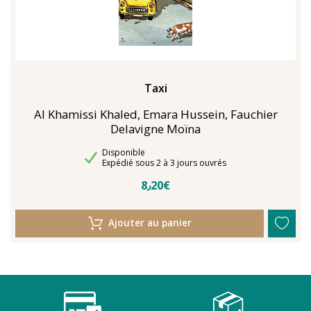
Taxi
Al Khamissi Khaled, Emara Hussein, Fauchier
Delavigne Moïna
Disponibilité
Disponible
Délais de livraison
Expédié sous 2 à 3 jours ouvrés
8٫20€
Ajouter au panier