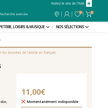
Visitez le site de l'IMA
0
0
Recherche avancée
PETERIE, LOISIRS & MUSIQUE
NOS SÉLECTIONS
s
r les données de l'article en français
s
11,00€
Délais de livraison
Momentanément indisponible
rabe,