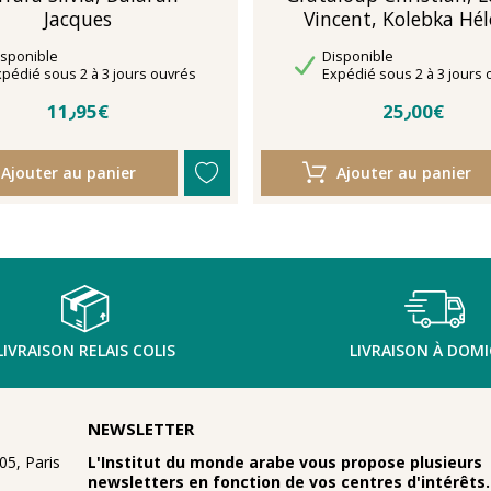
Jacques
Vincent, Kolebka Hél
sponibilité
Disponibilité
isponible
Disponible
lais de livraison
Délais de livraison
xpédié sous 2 à 3 jours ouvrés
Expédié sous 2 à 3 jours 
11٫95€
25٫00€
Ajouter au panier
Ajouter au panier
LIVRAISON RELAIS COLIS
LIVRAISON À DOMI
NEWSLETTER
5, Paris
L'Institut du monde arabe vous propose plusieurs
newsletters en fonction de vos centres d'intérêts.