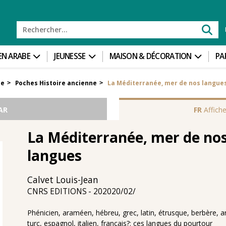
 EN ARABE
JEUNESSE
MAISON & DÉCORATION
PA
ne
Poches Histoire ancienne
La Méditerranée, mer de nos langue
>
>
AR
FR
Affiche
La Méditerranée, mer de no
langues
Calvet Louis-Jean
20‏/02‏/2020
CNRS EDITIONS
Phénicien, araméen, hébreu, grec, latin, étrusque, berbère, a
turc, espagnol, italien, français?: ces langues du pourtour