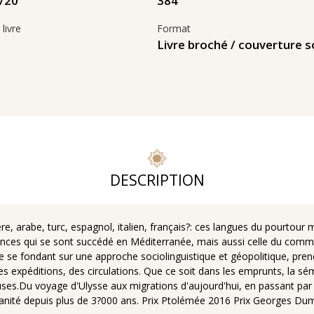
384
20‏/02‏/2020
livre
Format
s
Livre broché / couverture s
DESCRIPTION
re, arabe, turc, espagnol, italien, français?: ces langues du pourtour 
issances qui se sont succédé en Méditerranée, mais aussi celle du co
se fondant sur une approche sociolinguistique et géopolitique, prend
s expéditions, des circulations. Que ce soit dans les emprunts, la sé
.Du voyage d'Ulysse aux migrations d'aujourd'hui, en passant par le
manité depuis plus de 3?000 ans. Prix Ptolémée 2016 Prix Georges Dum