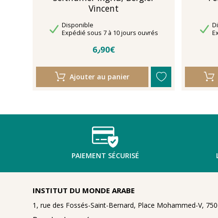
Vincent
Disponibilité
Di
Disponible
D
Délais de livraison
Dé
Expédié sous 7 à 10 jours ouvrés
E
6٫90€
Ajouter au panier
PAIEMENT SÉCURISÉ
INSTITUT DU MONDE ARABE
1, rue des Fossés-Saint-Bernard, Place Mohammed-V, 7500