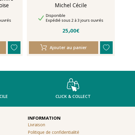
oïse
Michel Cécile
Disponibilité
Disponible
Délais de livraison
ouvrés
Expédié sous 2 à 3 jours ouvrés
25٫00€
Ajouter au panier
CILE
CLICK & COLLECT
INFORMATION
Livraison
Politique de confidentialité