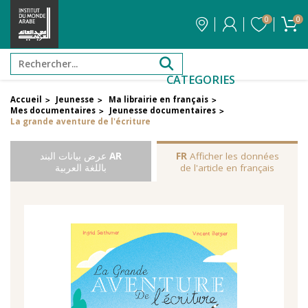
0
0
CATEGORIES
Accueil
Jeunesse
Ma librairie en français
>
>
>
Mes documentaires
Jeunesse documentaires
>
>
La grande aventure de l'écriture
Afficher les données
FR
AR
عرض بيانات البند
de l'article en français
باللغة العربية