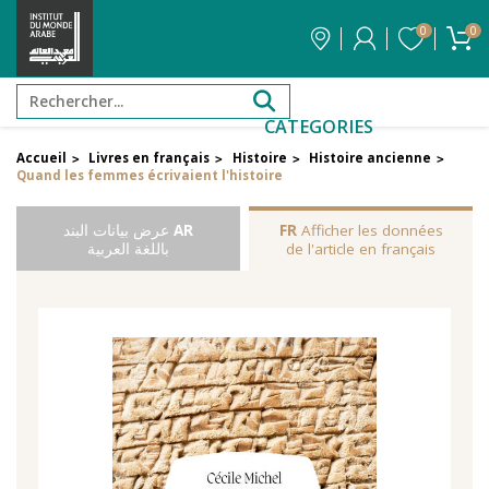
0
0
CATEGORIES
Accueil
Livres en français
Histoire
Histoire ancienne
>
>
>
>
Quand les femmes écrivaient l'histoire
Afficher les données
FR
AR
عرض بيانات البند
de l'article en français
باللغة العربية