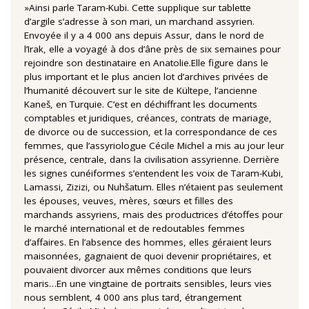
»Ainsi parle Taram-Kubi. Cette supplique sur tablette
d’argile s’adresse à son mari, un marchand assyrien.
Envoyée il y a 4 000 ans depuis Assur, dans le nord de
l’Irak, elle a voyagé à dos d’âne près de six semaines pour
rejoindre son destinataire en Anatolie.Elle figure dans le
plus important et le plus ancien lot d’archives privées de
l’humanité découvert sur le site de Kültepe, l’ancienne
Kaneš, en Turquie. C’est en déchiffrant les documents
comptables et juridiques, créances, contrats de mariage,
de divorce ou de succession, et la correspondance de ces
femmes, que l’assyriologue Cécile Michel a mis au jour leur
présence, centrale, dans la civilisation assyrienne. Derrière
les signes cunéiformes s’entendent les voix de Taram-Kubi,
Lamassi, Zizizi, ou Nuhšatum. Elles n’étaient pas seulement
les épouses, veuves, mères, sœurs et filles des
marchands assyriens, mais des productrices d’étoffes pour
le marché international et de redoutables femmes
d’affaires. En l’absence des hommes, elles géraient leurs
maisonnées, gagnaient de quoi devenir propriétaires, et
pouvaient divorcer aux mêmes conditions que leurs
maris…En une vingtaine de portraits sensibles, leurs vies
nous semblent, 4 000 ans plus tard, étrangement