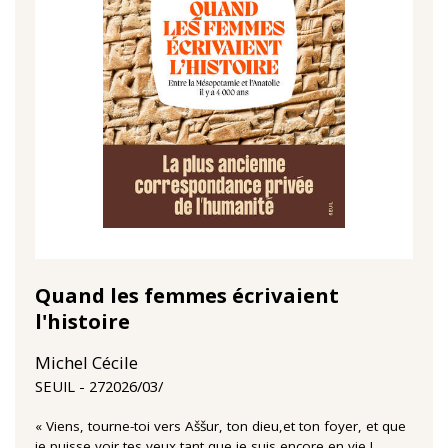
Quand les femmes écrivaient
l'histoire
Michel Cécile
27‏/03‏/2026
SEUIL
« Viens, tourne-toi vers Aššur, ton dieu,et ton foyer, et que
je puisse voir tes yeux tant que je suis encore en vie !