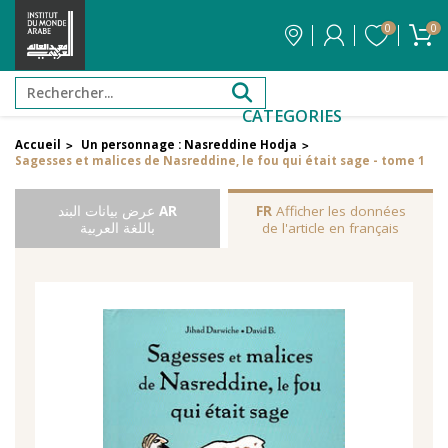
0
0
CATEGORIES
Accueil
Un personnage : Nasreddine Hodja
>
>
Sagesses et malices de Nasreddine, le fou qui était sage - tome 1
Afficher les données
FR
AR
عرض بيانات البند
de l'article en français
باللغة العربية