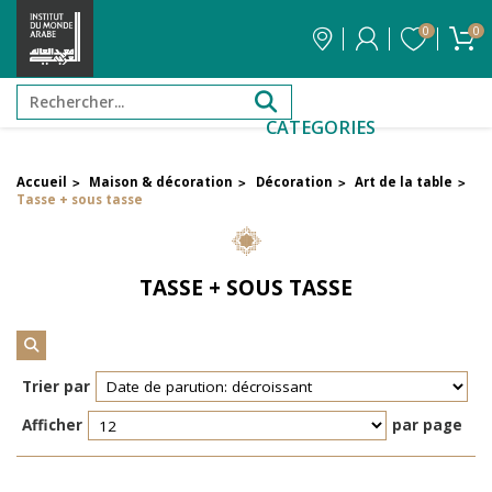
0
0
CATEGORIES
Accueil
Maison & décoration
Décoration
Art de la table
>
>
>
>
Filtrer par attribut
Tasse + sous tasse
Auteur
TASSE + SOUS TASSE
Éditeur
Réinitialiser les filtres
Trier par
Afficher
par page