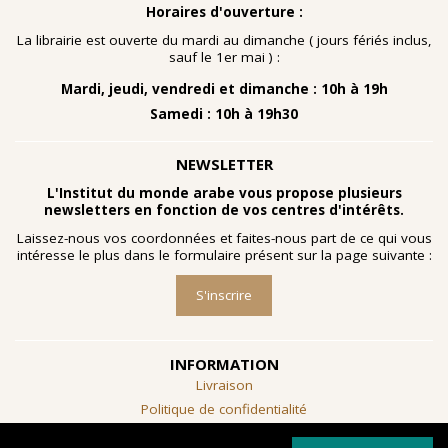
nombreuses planches dessinées à la gouache, exécutées
Horaires d'ouverture :
à la fin des année 1960 au cours d'ateliers de
socialthérapie
menés à l'hôpital psychiatrique de Blida-
La librairie est ouverte du mardi au dimanche ( jours fériés inclus,
Joinville, institution algérienne marquée par la figure
sauf le 1er mai ) :
emblématique de
Frantz Fanon
.
Mardi, jeudi, vendredi et dimanche : 10h à 19h
Découvrir l'exposition
Samedi : 10h à 19h30
NEWSLETTER
L'Institut du monde arabe vous propose plusieurs
newsletters en fonction de vos centres d'intérêts.
Laissez-nous vos coordonnées et faites-nous part de ce qui vous
intéresse le plus dans le formulaire présent sur la page suivante :
S'inscrire
INFORMATION
Livraison
Politique de confidentialité
Conditions générales de vente