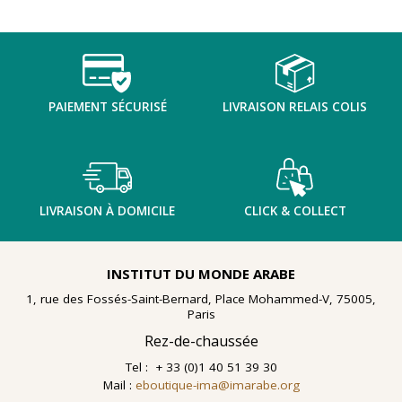
TENTER L'ART POUR SOIGNER
PAIEMENT SÉCURISÉ
LIVRAISON RELAIS COLIS
LIVRAISON À DOMICILE
CLICK & COLLECT
INSTITUT DU MONDE ARABE
1, rue des Fossés-Saint-Bernard, Place Mohammed-V, 75005,
Paris
Rez-de-chaussée
Tel : + 33 (0)1 40 51 39 30
En 2021, le musée de l'IMA reçoit une généreuse donation
Mail :
eboutique-ima@imarabe.org
: un ensemble d'archives, de céramiques peintes et de