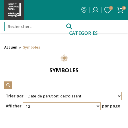
0
0
CATEGORIES
Accueil
Symboles
>
Filtrer par attribut
Auteur
SYMBOLES
Éditeur
Réinitialiser les filtres
Trier par
Afficher
par page