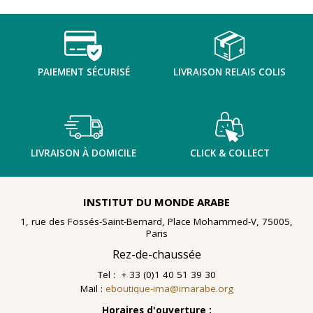
TENTER L'ART POUR SOIGNER
PAIEMENT SÉCURISÉ
LIVRAISON RELAIS COLIS
LIVRAISON À DOMICILE
CLICK & COLLECT
INSTITUT DU MONDE ARABE
1, rue des Fossés-Saint-Bernard, Place Mohammed-V, 75005,
Paris
Rez-de-chaussée
Tel : + 33 (0)1 40 51 39 30
Mail :
eboutique-ima@imarabe.org
En 2021, le musée de l'IMA reçoit une généreuse donation
: un ensemble d'archives, de céramiques peintes et de
Horaires d'ouverture :