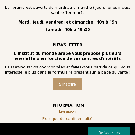
nombreuses planches dessinées à la gouache, exécutées
à la fin des année 1960 au cours d'ateliers de
La librairie est ouverte du mardi au dimanche ( jours fériés inclus,
socialthérapie
menés à l'hôpital psychiatrique de Blida-
sauf le 1er mai ) :
Joinville, institution algérienne marquée par la figure
Mardi, jeudi, vendredi et dimanche : 10h à 19h
emblématique de
Frantz Fanon
.
Samedi : 10h à 19h30
Découvrir l'exposition
NEWSLETTER
L'Institut du monde arabe vous propose plusieurs
newsletters en fonction de vos centres d'intérêts.
Laissez-nous vos coordonnées et faites-nous part de ce qui vous
intéresse le plus dans le formulaire présent sur la page suivante :
S'inscrire
INFORMATION
Livraison
Politique de confidentialité
Conditions générales de vente
Refuser les