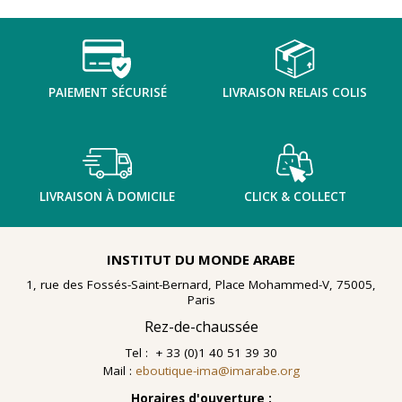
TENTER L'ART POUR SOIGNER
PAIEMENT SÉCURISÉ
LIVRAISON RELAIS COLIS
LIVRAISON À DOMICILE
CLICK & COLLECT
INSTITUT DU MONDE ARABE
1, rue des Fossés-Saint-Bernard, Place Mohammed-V, 75005,
Paris
Rez-de-chaussée
Tel : + 33 (0)1 40 51 39 30
Mail :
eboutique-ima@imarabe.org
En 2021, le musée de l'IMA reçoit une généreuse donation
: un ensemble d'archives, de céramiques peintes et de
Horaires d'ouverture :