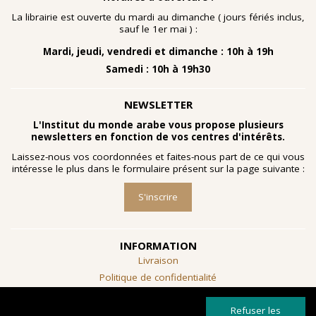
nombreuses planches dessinées à la gouache, exécutées
à la fin des année 1960 au cours d'ateliers de
La librairie est ouverte du mardi au dimanche ( jours fériés inclus,
socialthérapie
menés à l'hôpital psychiatrique de Blida-
sauf le 1er mai ) :
Joinville, institution algérienne marquée par la figure
Mardi, jeudi, vendredi et dimanche : 10h à 19h
emblématique de
Frantz Fanon
.
Samedi : 10h à 19h30
Découvrir l'exposition
NEWSLETTER
L'Institut du monde arabe vous propose plusieurs
newsletters en fonction de vos centres d'intérêts.
Laissez-nous vos coordonnées et faites-nous part de ce qui vous
intéresse le plus dans le formulaire présent sur la page suivante :
S'inscrire
INFORMATION
Livraison
Politique de confidentialité
Conditions générales de vente
Refuser les