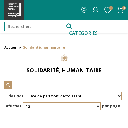
0
0
CATEGORIES
Accueil
Solidarité, humanitaire
>
Filtrer par attribut
Auteur
SOLIDARITÉ, HUMANITAIRE
Éditeur
Réinitialiser les filtres
Trier par
Afficher
par page