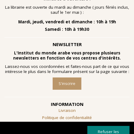
nombreuses planches dessinées à la gouache, exécutées
à la fin des année 1960 au cours d'ateliers de
La librairie est ouverte du mardi au dimanche ( jours fériés inclus,
socialthérapie
menés à l'hôpital psychiatrique de Blida-
sauf le 1er mai ) :
Joinville, institution algérienne marquée par la figure
Mardi, jeudi, vendredi et dimanche : 10h à 19h
emblématique de
Frantz Fanon
.
Samedi : 10h à 19h30
Découvrir l'exposition
NEWSLETTER
L'Institut du monde arabe vous propose plusieurs
newsletters en fonction de vos centres d'intérêts.
Laissez-nous vos coordonnées et faites-nous part de ce qui vous
intéresse le plus dans le formulaire présent sur la page suivante :
S'inscrire
INFORMATION
Livraison
Politique de confidentialité
Conditions générales de vente
Refuser les