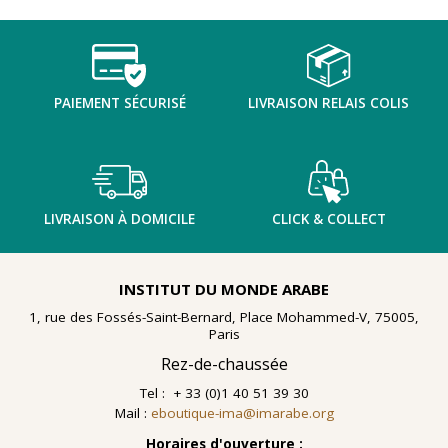
TENTER L'ART POUR SOIGNER
PAIEMENT SÉCURISÉ
LIVRAISON RELAIS COLIS
LIVRAISON À DOMICILE
CLICK & COLLECT
INSTITUT DU MONDE ARABE
1, rue des Fossés-Saint-Bernard, Place Mohammed-V, 75005,
Paris
Rez-de-chaussée
Tel : + 33 (0)1 40 51 39 30
Mail :
eboutique-ima@imarabe.org
En 2021, le musée de l'IMA reçoit une généreuse donation
: un ensemble d'archives, de céramiques peintes et de
Horaires d'ouverture :