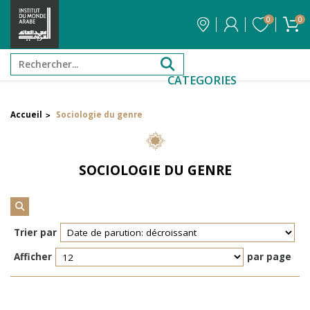
0
0
CATEGORIES
Accueil
Sociologie du genre
>
Filtrer par attribut
Auteur
SOCIOLOGIE DU GENRE
Éditeur
Réinitialiser les filtres
Trier par
Afficher
par page