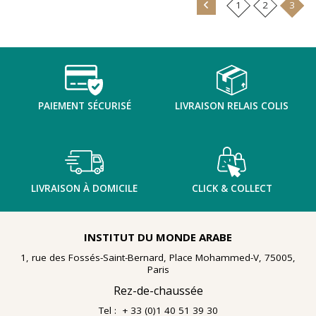
1
2
3
En 2021, le musée de l'IMA reçoit une généreuse donation
: un ensemble d'archives, de céramiques peintes et de
nombreuses planches dessinées à la gouache, exécutées
à la fin des année 1960 au cours d'ateliers de
socialthérapie
menés à l'hôpital psychiatrique de Blida-
Joinville, institution algérienne marquée par la figure
emblématique de
Frantz Fanon
.
PAIEMENT SÉCURISÉ
LIVRAISON RELAIS COLIS
Découvrir l'exposition
LIVRAISON À DOMICILE
CLICK & COLLECT
INSTITUT DU MONDE ARABE
1, rue des Fossés-Saint-Bernard, Place Mohammed-V, 75005,
Paris
Rez-de-chaussée
Tel : + 33 (0)1 40 51 39 30