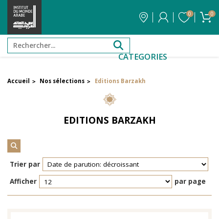
0
0
CATEGORIES
Accueil
Nos sélections
Editions Barzakh
>
>
FILTRER PAR PRIX
EDITIONS BARZAKH
Filtrer par attribut
Auteur
Trier par
Éditeur
Afficher
par page
Réinitialiser les filtres