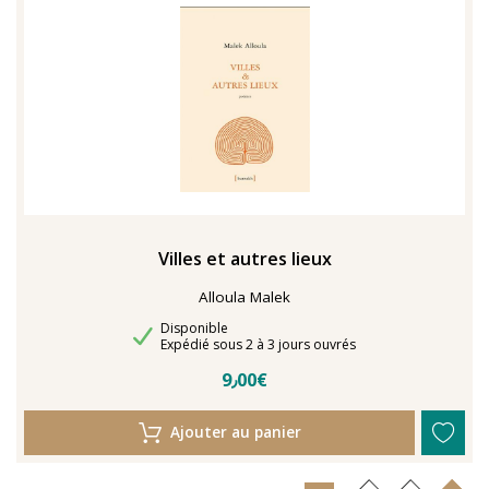
TENTER L'ART POUR SOIGNER
Villes et autres lieux
Alloula Malek
Disponibilité
Disponible
Délais de livraison
Expédié sous 2 à 3 jours ouvrés
9٫00€
Ajouter au panier