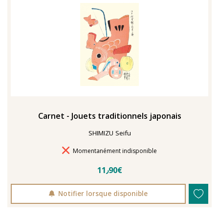
TENTER L'ART POUR SOIGNER
Carnet - Jouets traditionnels japonais
SHIMIZU Seifu
Délais de livraison
Momentanément indisponible
11٫90€
Notifier lorsque disponible
En 2021, le musée de l'IMA reçoit une généreuse donation
: un ensemble d'archives, de céramiques peintes et de