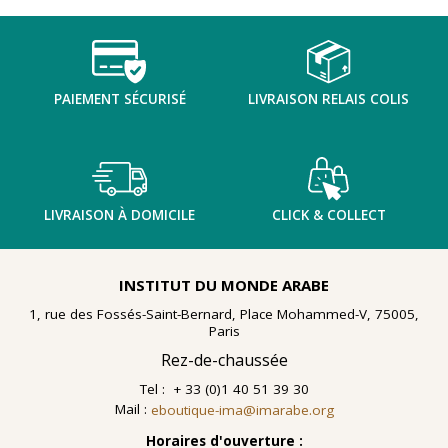
nombreuses planches dessinées à la gouache, exécutées
à la fin des année 1960 au cours d'ateliers de
socialthérapie
menés à l'hôpital psychiatrique de Blida-
Joinville, institution algérienne marquée par la figure
emblématique de
Frantz Fanon
.
PAIEMENT SÉCURISÉ
LIVRAISON RELAIS COLIS
Découvrir l'exposition
LIVRAISON À DOMICILE
CLICK & COLLECT
INSTITUT DU MONDE ARABE
1, rue des Fossés-Saint-Bernard, Place Mohammed-V, 75005,
Paris
Rez-de-chaussée
Tel : + 33 (0)1 40 51 39 30
Mail :
eboutique-ima@imarabe.org
Horaires d'ouverture :