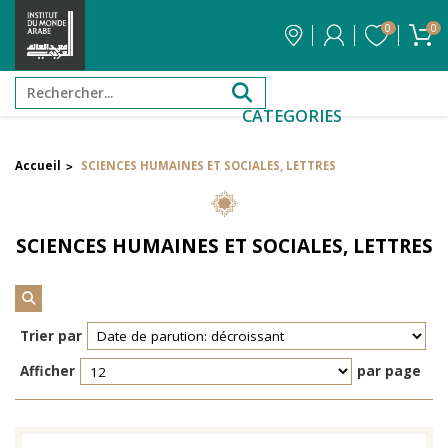
0
0
CATEGORIES
Accueil
SCIENCES HUMAINES ET SOCIALES, LETTRES
>
Filtrer par attribut
Auteur
SCIENCES HUMAINES ET SOCIALES, LETTRES
Éditeur
Réinitialiser les filtres
Trier par
Afficher
par page