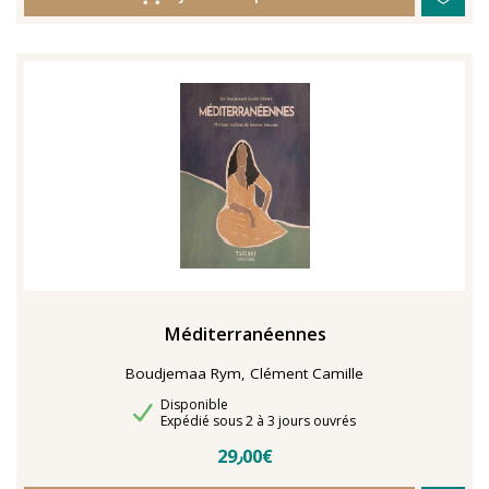
Méditerranéennes
Boudjemaa Rym, Clément Camille
Disponibilité
Disponible
Délais de livraison
Expédié sous 2 à 3 jours ouvrés
29٫00€