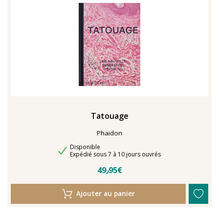
TENTER L'ART POUR SOIGNER
Tatouage
Phaidon
Disponibilité
Disponible
Délais de livraison
Expédié sous 7 à 10 jours ouvrés
49٫95€
Ajouter au panier