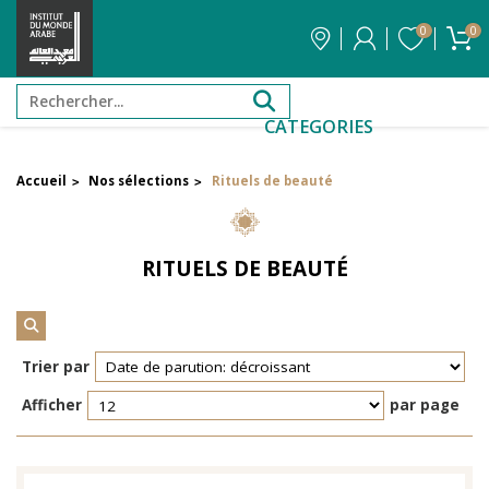
0
0
CATEGORIES
Accueil
Nos sélections
Rituels de beauté
>
>
FILTRER PAR PRIX
RITUELS DE BEAUTÉ
Filtrer par attribut
Auteur
Trier par
Éditeur
Afficher
par page
Réinitialiser les filtres