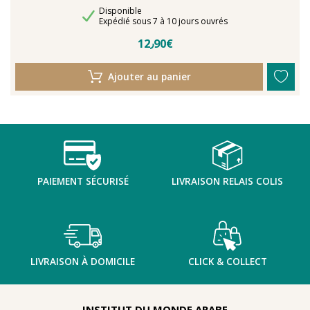
Disponibilité
Disponible
Délais de livraison
Expédié sous 7 à 10 jours ouvrés
12٫90€
Ajouter au panier
PAIEMENT SÉCURISÉ
LIVRAISON RELAIS COLIS
LIVRAISON À DOMICILE
CLICK & COLLECT
INSTITUT DU MONDE ARABE