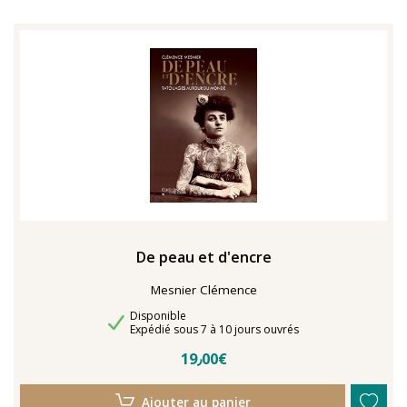
De peau et d'encre
Mesnier Clémence
Disponibilité
Disponible
Délais de livraison
Expédié sous 7 à 10 jours ouvrés
19٫00€
Ajouter au panier