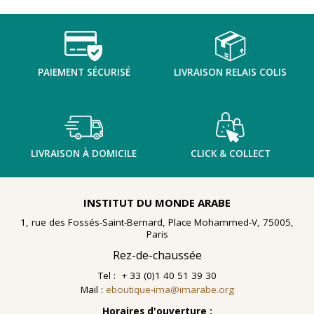
TENTER L'ART POUR SOIGNER
PAIEMENT SÉCURISÉ
LIVRAISON RELAIS COLIS
LIVRAISON À DOMICILE
CLICK & COLLECT
INSTITUT DU MONDE ARABE
1, rue des Fossés-Saint-Bernard, Place Mohammed-V, 75005,
Paris
Rez-de-chaussée
Tel : + 33 (0)1 40 51 39 30
Mail :
eboutique-ima@imarabe.org
En 2021, le musée de l'IMA reçoit une généreuse donation
: un ensemble d'archives, de céramiques peintes et de
Horaires d'ouverture :