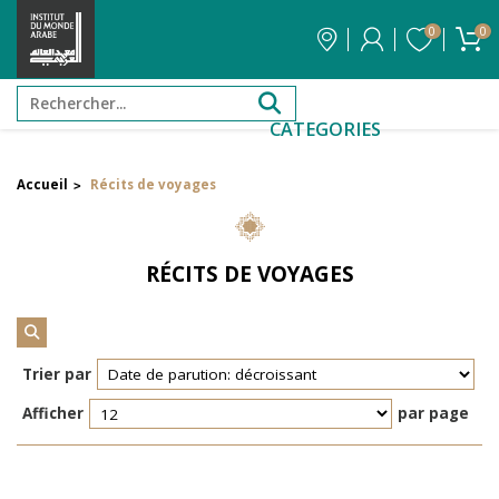
0
0
CATEGORIES
Accueil
Récits de voyages
>
Filtrer par attribut
Auteur
RÉCITS DE VOYAGES
Éditeur
Réinitialiser les filtres
Trier par
Afficher
par page