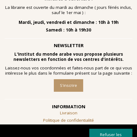
nombreuses planches dessinées à la gouache, exécutées
à la fin des année 1960 au cours d'ateliers de
La librairie est ouverte du mardi au dimanche ( jours fériés inclus,
socialthérapie
menés à l'hôpital psychiatrique de Blida-
sauf le 1er mai ) :
Joinville, institution algérienne marquée par la figure
Mardi, jeudi, vendredi et dimanche : 10h à 19h
emblématique de
Frantz Fanon
.
Samedi : 10h à 19h30
Découvrir l'exposition
NEWSLETTER
L'Institut du monde arabe vous propose plusieurs
newsletters en fonction de vos centres d'intérêts.
Laissez-nous vos coordonnées et faites-nous part de ce qui vous
intéresse le plus dans le formulaire présent sur la page suivante :
S'inscrire
INFORMATION
Livraison
Politique de confidentialité
Conditions générales de vente
Refuser les