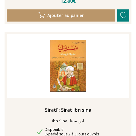
12٫00€
Ajouter au panier
Siratî : Sirat ibn sina
Ibn Sina, ابن سينا
Disponibilité
Disponible
Délais de livraison
Expédié sous 2 à 3 jours ouvrés