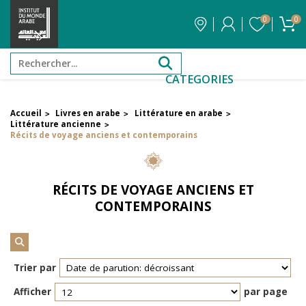
0
0
CATEGORIES
Accueil
Livres en arabe
Littérature en arabe
>
>
>
FILTRER PAR PRIX
Littérature ancienne
>
Récits de voyage anciens et contemporains
Filtrer par attribut
Auteur
RÉCITS DE VOYAGE ANCIENS ET
CONTEMPORAINS
Éditeur
Trier par
Réinitialiser les filtres
Afficher
par page