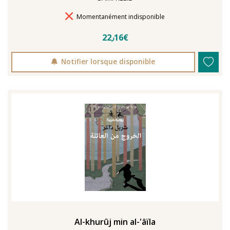
Délais de livraison
Momentanément indisponible
22٫16€
Notifier lorsque disponible
Al-khurûj min al-'âïla