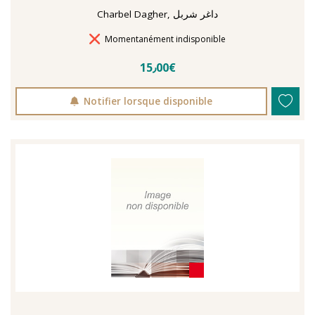
Charbel Dagher, داغر شربل
Délais de livraison
Momentanément indisponible
15٫00€
Notifier lorsque disponible