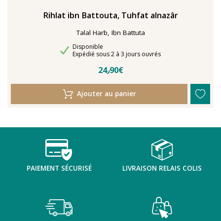
Rihlat ibn Battouta, Tuhfat alnazâr
Talal Harb, Ibn Battuta
Disponibilité
Disponible
Délais de livraison
Expédié sous 2 à 3 jours ouvrés
24٫90€
Ajouter au panier
PAIEMENT SÉCURISÉ
LIVRAISON RELAIS COLIS