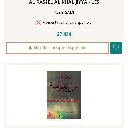
AL RASâEL AL KHALIJIYYA - LES
KLEIB SAMI
Délais de livraison
Momentanément indisponible
27٫43€
Notifier lorsque disponible