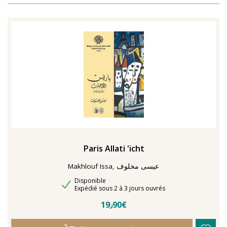
TENTER L'ART POUR SOIGNER
Paris Allati 'icht
Makhlouf Issa, عيسى مخلوف
Disponibilité
Disponible
Délais de livraison
Expédié sous 2 à 3 jours ouvrés
19٫90€