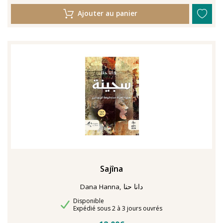
Ajouter au panier
Sajîna
Dana Hanna, دانا حنا
Disponibilité
Disponible
Délais de livraison
Expédié sous 2 à 3 jours ouvrés