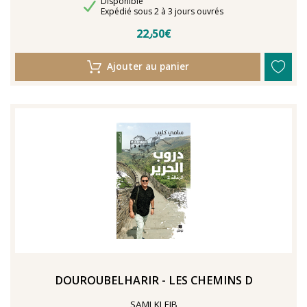
Disponibilité
Disponible
Délais de livraison
Expédié sous 2 à 3 jours ouvrés
22٫50€
Ajouter au panier
DOUROUBELHARIR - LES CHEMINS D
SAMI KLEIB