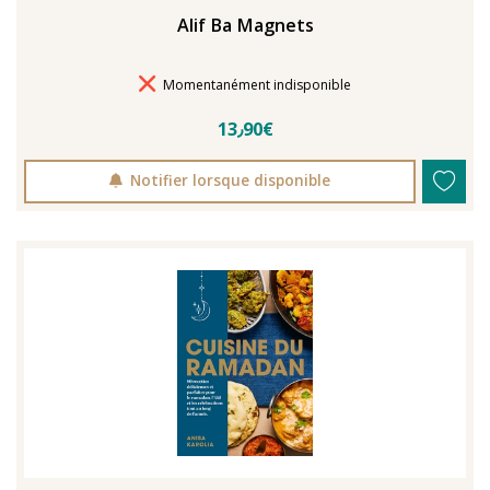
Alif Ba Magnets
Délais de livraison
Momentanément indisponible
13٫90€
Notifier lorsque disponible