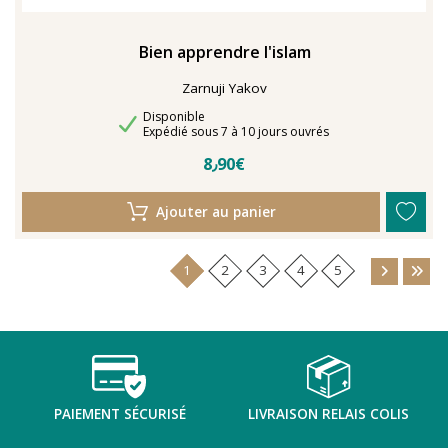
Bien apprendre l'islam
Zarnuji Yakov
Disponibilité
Disponible
Délais de livraison
Expédié sous 7 à 10 jours ouvrés
8٫90€
Ajouter au panier
1
2
3
4
5
PAIEMENT SÉCURISÉ
LIVRAISON RELAIS COLIS