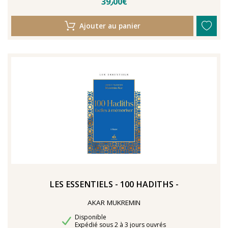
39٫00€
Ajouter au panier
LES ESSENTIELS - 100 HADITHS -
AKAR MUKREMIN
Disponibilité
Disponible
Délais de livraison
Expédié sous 2 à 3 jours ouvrés