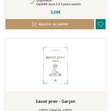
Disponibilité
Disponible
Délais de livraison
Expédié sous 2 à 3 jours ouvrés
3٫50€
Ajouter au panier
Savoir prier - Garçon
LYESS CHACAL LYESS