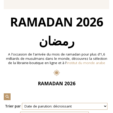
En 2021, le musée de l'IMA reçoit une généreuse donation
RAMADAN 2026
: un ensemble d'archives, de céramiques peintes et de
nombreuses planches dessinées à la gouache, exécutées
à la fin des année 1960 au cours d'ateliers de
socialthérapie
menés à l'hôpital psychiatrique de Blida-
Joinville, institution algérienne marquée par la figure
رمضان
emblématique de
Frantz Fanon
.
Découvrir l'exposition
A l'occasion de l'arrivée du mois de ramadan pour plus d’1,6
milliards de musulmans dans le monde, découvrez la sélection
de la librairie-boutique en ligne et à l'
institut du monde arabe
RAMADAN 2026
Trier par