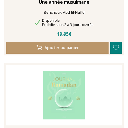
Une année musulmane
Benchouk Abd El-Hafîd
Disponibilité
Disponible
Délais de livraison
Expédié sous 2 à 3 jours ouvrés
19٫95€
Ajouter au panier