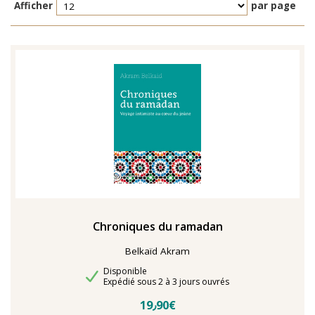
Afficher
par page
Chroniques du ramadan
Belkaïd Akram
Disponibilité
Disponible
Délais de livraison
Expédié sous 2 à 3 jours ouvrés
19٫90€