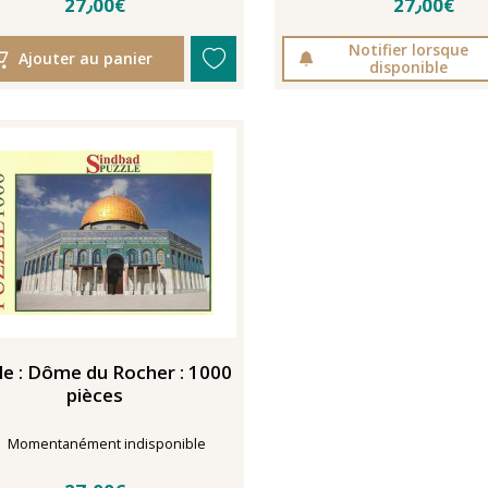
27٫00€
27٫00€
Notifier lorsque
Ajouter au panier
disponible
le : Dôme du Rocher : 1000
pièces
Délais de livraison
Momentanément indisponible