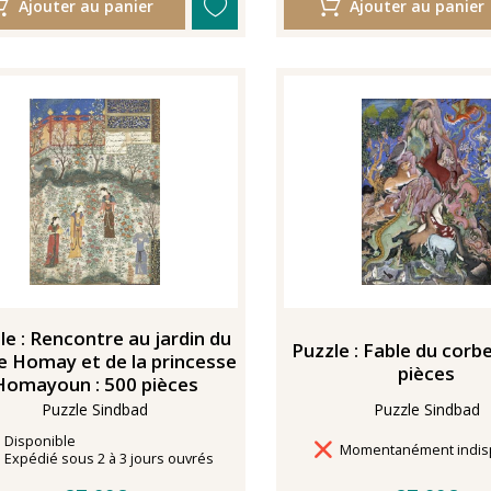
Ajouter au panier
Ajouter au panier
le : Rencontre au jardin du
Puzzle : Fable du corb
e Homay et de la princesse
pièces
Homayoun : 500 pièces
Puzzle Sindbad
Puzzle Sindbad
Disponibilité
Disponible
Délais de livraison
Momentanément indis
Délais de livraison
Expédié sous 2 à 3 jours ouvrés