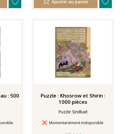
Ajouter au panier
eau : 500
Puzzle : Khosrow et Shirin :
1000 pièces
Puzzle Sindbad
Délais de livraison
ponible
Momentanément indisponible