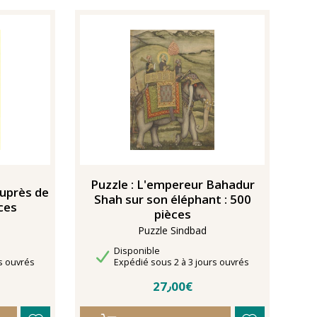
Puzzle : L'empereur Bahadur
auprès de
Shah sur son éléphant : 500
ces
pièces
Puzzle Sindbad
Disponibilité
Disponible
Délais de livraison
s ouvrés
Expédié sous 2 à 3 jours ouvrés
27٫00€