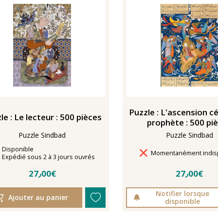
Puzzle : L'ascension c
le : Le lecteur : 500 pièces
prophète : 500 pi
Puzzle Sindbad
Puzzle Sindbad
Disponibilité
Disponible
Délais de livraison
Momentanément indis
Délais de livraison
Expédié sous 2 à 3 jours ouvrés
27٫00€
27٫00€
Notifier lorsque
Ajouter au panier
disponible