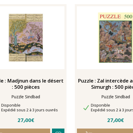
le : Madjnun dans le désert
Puzzle : Zal intercède 
: 500 pièces
Simurgh : 500 piè
Puzzle Sindbad
Puzzle Sindbad
Disponibilité
Disponibilité
Disponible
Disponible
Délais de livraison
Délais de livraison
Expédié sous 2 à 3 jours ouvrés
Expédié sous 2 à 3 jour
27٫00€
27٫00€