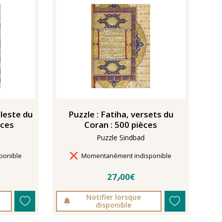
éleste du
Puzzle : Fatiha, versets du
èces
Coran : 500 pièces
Puzzle Sindbad
Délais de livraison
ponible
Momentanément indisponible
27٫00€
Notifier lorsque
disponible