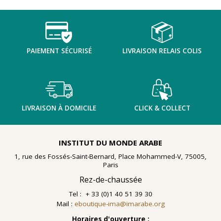
TENTER L'ART POUR SOIGNER
PAIEMENT SÉCURISÉ
LIVRAISON RELAIS COLIS
LIVRAISON À DOMICILE
CLICK & COLLECT
INSTITUT DU MONDE ARABE
1, rue des Fossés-Saint-Bernard, Place Mohammed-V, 75005,
Paris
Rez-de-chaussée
Tel : + 33 (0)1 40 51 39 30
Mail :
eboutique-ima@imarabe.org
En 2021, le musée de l'IMA reçoit une généreuse donation
: un ensemble d'archives, de céramiques peintes et de
Horaires d'ouverture :