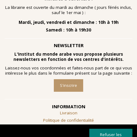
nombreuses planches dessinées à la gouache, exécutées
à la fin des année 1960 au cours d'ateliers de
La librairie est ouverte du mardi au dimanche ( jours fériés inclus,
socialthérapie
menés à l'hôpital psychiatrique de Blida-
sauf le 1er mai ) :
Joinville, institution algérienne marquée par la figure
Mardi, jeudi, vendredi et dimanche : 10h à 19h
emblématique de
Frantz Fanon
.
Samedi : 10h à 19h30
Découvrir l'exposition
NEWSLETTER
L'Institut du monde arabe vous propose plusieurs
newsletters en fonction de vos centres d'intérêts.
Laissez-nous vos coordonnées et faites-nous part de ce qui vous
intéresse le plus dans le formulaire présent sur la page suivante :
S'inscrire
INFORMATION
Livraison
Politique de confidentialité
Conditions générales de vente
Refuser les