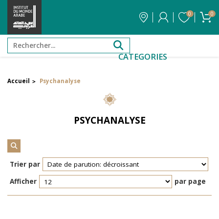
0
0
CATEGORIES
Accueil
Psychanalyse
>
Filtrer par attribut
Auteur
PSYCHANALYSE
Éditeur
Réinitialiser les filtres
Trier par
Afficher
par page