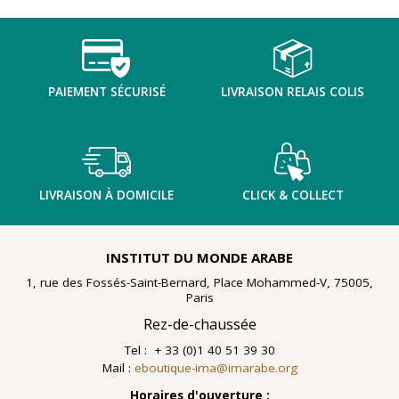
TENTER L'ART POUR SOIGNER
PAIEMENT SÉCURISÉ
LIVRAISON RELAIS COLIS
LIVRAISON À DOMICILE
CLICK & COLLECT
INSTITUT DU MONDE ARABE
1, rue des Fossés-Saint-Bernard, Place Mohammed-V, 75005,
Paris
Rez-de-chaussée
Tel : + 33 (0)1 40 51 39 30
Mail :
eboutique-ima@imarabe.org
En 2021, le musée de l'IMA reçoit une généreuse donation
: un ensemble d'archives, de céramiques peintes et de
Horaires d'ouverture :