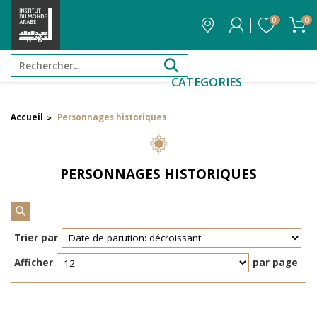
0
0
CATEGORIES
Accueil
Personnages historiques
>
Filtrer par attribut
Auteur
PERSONNAGES HISTORIQUES
Éditeur
Réinitialiser les filtres
Trier par
Afficher
par page