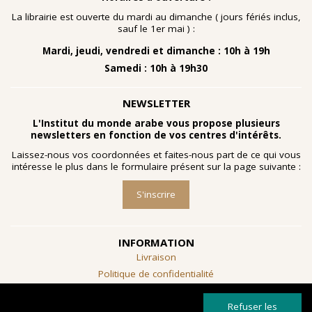
nombreuses planches dessinées à la gouache, exécutées
à la fin des année 1960 au cours d'ateliers de
La librairie est ouverte du mardi au dimanche ( jours fériés inclus,
socialthérapie
menés à l'hôpital psychiatrique de Blida-
sauf le 1er mai ) :
Joinville, institution algérienne marquée par la figure
Mardi, jeudi, vendredi et dimanche : 10h à 19h
emblématique de
Frantz Fanon
.
Samedi : 10h à 19h30
Découvrir l'exposition
NEWSLETTER
L'Institut du monde arabe vous propose plusieurs
newsletters en fonction de vos centres d'intérêts.
Laissez-nous vos coordonnées et faites-nous part de ce qui vous
intéresse le plus dans le formulaire présent sur la page suivante :
S'inscrire
INFORMATION
Livraison
Politique de confidentialité
Conditions générales de vente
Refuser les