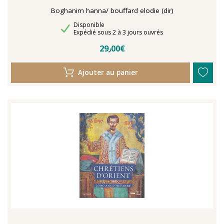
Boghanim hanna/ bouffard elodie (dir)
Disponibilité
Disponible
Délais de livraison
Expédié sous 2 à 3 jours ouvrés
29٫00€
Ajouter au panier