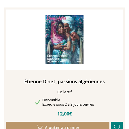
Étienne Dinet, passions algériennes
Collectif
Disponibilité
Disponible
Délais de livraison
Expédié sous 2 à 3 jours ouvrés
12٫00€
Ajouter au panier