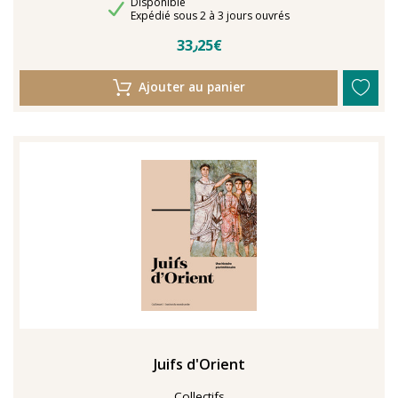
Disponibilité
Disponible
Délais de livraison
Expédié sous 2 à 3 jours ouvrés
33٫25€
Ajouter au panier
Juifs d'Orient
Collectifs