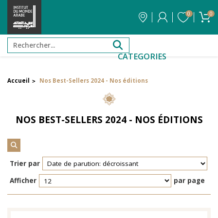
0
0
CATEGORIES
Accueil
Nos Best-Sellers 2024 - Nos éditions
>
FILTRER PAR PRIX
NOS BEST-SELLERS 2024 - NOS ÉDITIONS
Filtrer par attribut
Auteur
Trier par
Éditeur
Afficher
par page
Réinitialiser les filtres