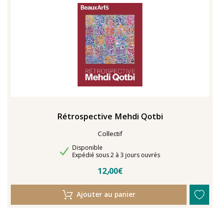
TENTER L'ART POUR SOIGNER
Rétrospective Mehdi Qotbi
Collectif
Disponibilité
Disponible
Délais de livraison
Expédié sous 2 à 3 jours ouvrés
12٫00€
Ajouter au panier