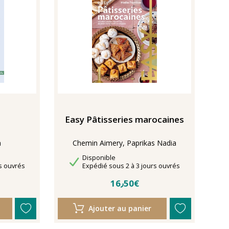
Easy Pâtisseries marocaines
a
Chemin Aimery, Paprikas Nadia
Disponibilité
Disponible
Délais de livraison
s ouvrés
Expédié sous 2 à 3 jours ouvrés
16٫50€
Ajouter au panier