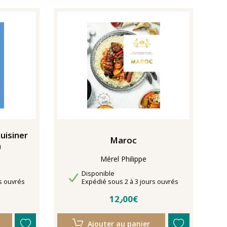
Cuisiner
Maroc
n
Mérel Philippe
Disponibilité
Disponible
Délais de livraison
s ouvrés
Expédié sous 2 à 3 jours ouvrés
12٫00€
Ajouter au panier