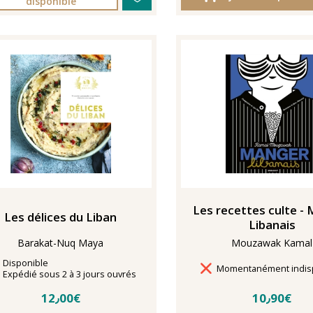
disponible
Les recettes culte -
Les délices du Liban
Libanais
Barakat-Nuq Maya
Mouzawak Kamal
Disponibilité
Disponible
Délais de livraison
Momentanément indis
Délais de livraison
Expédié sous 2 à 3 jours ouvrés
12٫00€
10٫90€