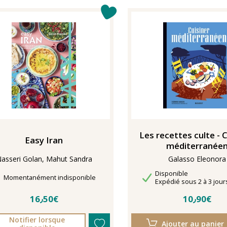
Les recettes culte - 
Easy Iran
méditerranée
asseri Golan, Mahut Sandra
Galasso Eleonora
Disponibilité
Disponible
Délais de livraison
Momentanément indisponible
Délais de livraison
Expédié sous 2 à 3 jour
16٫50€
10٫90€
Notifier lorsque
Ajouter au panier