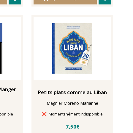
 Manger
Petits plats comme au Liban
Magnier Moreno Marianne
Délais de livraison
ponible
Momentanément indisponible
7٫50€