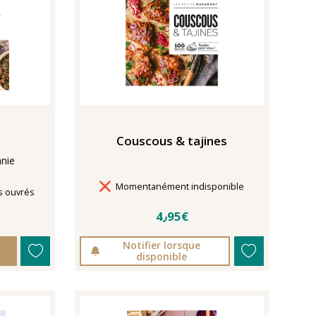
Couscous & tajines
nie
Délais de livraison
Momentanément indisponible
s ouvrés
4٫95€
Notifier lorsque
disponible