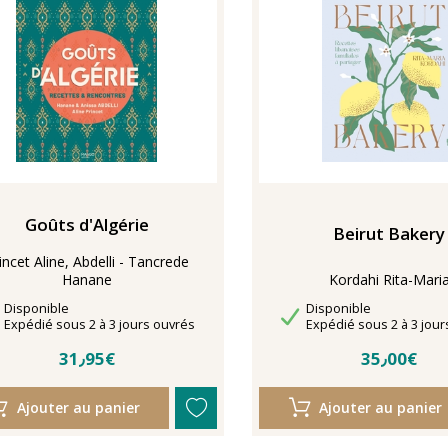
Goûts d'Algérie
Beirut Bakery
incet Aline, Abdelli - Tancrede
Hanane
Kordahi Rita-Mari
Disponibilité
Disponibilité
Disponible
Disponible
Délais de livraison
Délais de livraison
Expédié sous 2 à 3 jours ouvrés
Expédié sous 2 à 3 jour
31٫95€
35٫00€
Ajouter au panier
Ajouter au panier