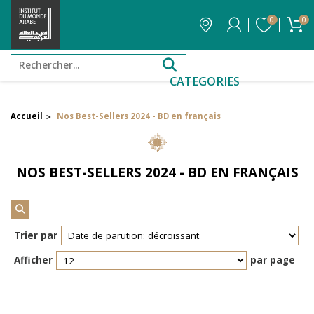
0
0
CATEGORIES
Accueil
Nos Best-Sellers 2024 - BD en français
>
Filtrer par attribut
Auteur
NOS BEST-SELLERS 2024 - BD EN FRANÇAIS
Éditeur
Réinitialiser les filtres
Trier par
Afficher
par page