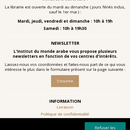
nombreuses planches dessinées à la gouache, exécutées
à la fin des année 1960 au cours d'ateliers de
La librairie est ouverte du mardi au dimanche ( jours fériés inclus,
socialthérapie
menés à l'hôpital psychiatrique de Blida-
sauf le 1er mai ) :
Joinville, institution algérienne marquée par la figure
Mardi, jeudi, vendredi et dimanche : 10h à 19h
emblématique de
Frantz Fanon
.
Samedi : 10h à 19h30
Découvrir l'exposition
NEWSLETTER
L'Institut du monde arabe vous propose plusieurs
newsletters en fonction de vos centres d'intérêts.
Laissez-nous vos coordonnées et faites-nous part de ce qui vous
intéresse le plus dans le formulaire présent sur la page suivante :
S'inscrire
INFORMATION
Livraison
Politique de confidentialité
Conditions générales de vente
Refuser les