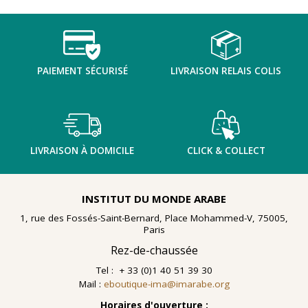
TENTER L'ART POUR SOIGNER
PAIEMENT SÉCURISÉ
LIVRAISON RELAIS COLIS
LIVRAISON À DOMICILE
CLICK & COLLECT
INSTITUT DU MONDE ARABE
1, rue des Fossés-Saint-Bernard, Place Mohammed-V, 75005,
Paris
Rez-de-chaussée
Tel : + 33 (0)1 40 51 39 30
Mail :
eboutique-ima@imarabe.org
En 2021, le musée de l'IMA reçoit une généreuse donation
: un ensemble d'archives, de céramiques peintes et de
Horaires d'ouverture :