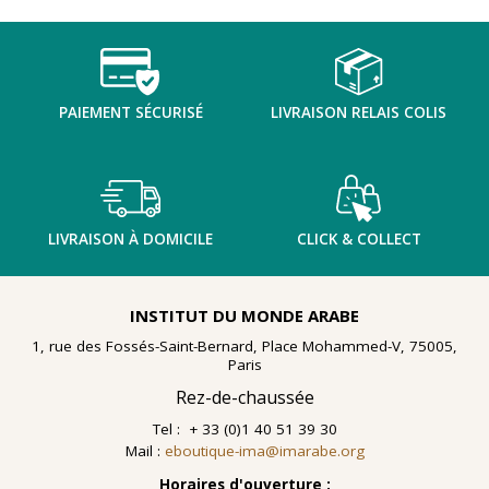
TENTER L'ART POUR SOIGNER
PAIEMENT SÉCURISÉ
LIVRAISON RELAIS COLIS
LIVRAISON À DOMICILE
CLICK & COLLECT
INSTITUT DU MONDE ARABE
1, rue des Fossés-Saint-Bernard, Place Mohammed-V, 75005,
Paris
Rez-de-chaussée
Tel : + 33 (0)1 40 51 39 30
Mail :
eboutique-ima@imarabe.org
En 2021, le musée de l'IMA reçoit une généreuse donation
: un ensemble d'archives, de céramiques peintes et de
Horaires d'ouverture :