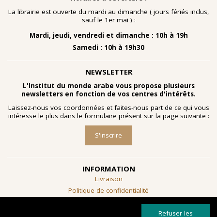
nombreuses planches dessinées à la gouache, exécutées
à la fin des année 1960 au cours d'ateliers de
La librairie est ouverte du mardi au dimanche ( jours fériés inclus,
socialthérapie
menés à l'hôpital psychiatrique de Blida-
sauf le 1er mai ) :
Joinville, institution algérienne marquée par la figure
Mardi, jeudi, vendredi et dimanche : 10h à 19h
emblématique de
Frantz Fanon
.
Samedi : 10h à 19h30
Découvrir l'exposition
NEWSLETTER
L'Institut du monde arabe vous propose plusieurs
newsletters en fonction de vos centres d'intérêts.
Laissez-nous vos coordonnées et faites-nous part de ce qui vous
intéresse le plus dans le formulaire présent sur la page suivante :
S'inscrire
INFORMATION
Livraison
Politique de confidentialité
Conditions générales de vente
Refuser les