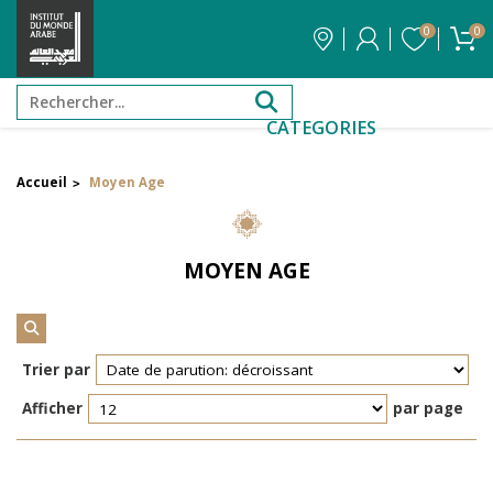
0
0
CATEGORIES
Accueil
Moyen Age
>
Filtrer par attribut
Auteur
MOYEN AGE
Éditeur
Réinitialiser les filtres
Trier par
Afficher
par page