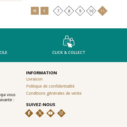
7
8
9
10
11
CILE
CLICK & COLLECT
INFORMATION
Livraison
Politique de confidentialité
Conditions générales de vente
 qui vous
ivante :
SUIVEZ-NOUS