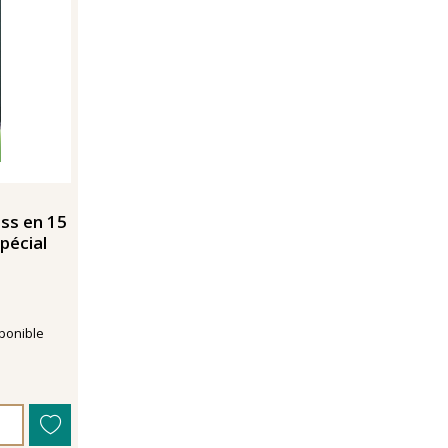
ss en 15
spécial
ponible