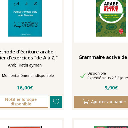
thode d'écriture arabe :
Grammaire active de 
ier d'exercices "de A à Z,"
Arabi Katbi ayman
Disponibilité
Disponible
Délais de livraison
Momentanément indisponible
Délais de livraison
Expédié sous 2 à 3 jour
16٫00€
9٫90€
Notifier lorsque
Ajouter au panier
disponible