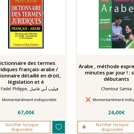
ictionnaire des termes
Arabe , méthode expre
ridiques français-arabe /
minutes par jour ! : 
ionnaire détaillé en droit,
débutants
législation et é
Cheniour Samia
Abi Fadel Philippe, فيليب أبي فاضل
Délais de livraison
Délais de livraison
Momentanément indisponible
Momentanément indis
67٫00€
24٫00€
Notifier lorsque
Notifier lorsque
disponible
disponible