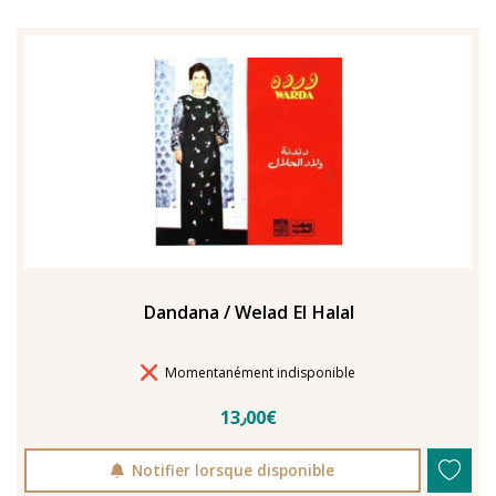
Dandana / Welad El Halal
Délais de livraison
Momentanément indisponible
13٫00€
Notifier lorsque disponible