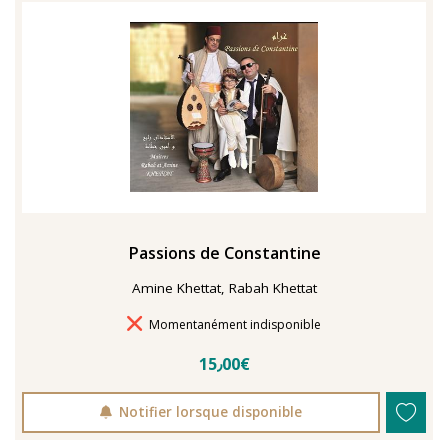
TENTER L'ART POUR SOIGNER
Passions de Constantine
Amine Khettat, Rabah Khettat
Délais de livraison
Momentanément indisponible
15٫00€
Notifier lorsque disponible