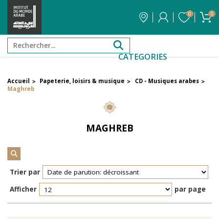
0
0
CATEGORIES
Accueil
Papeterie, loisirs & musique
CD - Musiques arabes
>
>
>
FILTRER PAR PRIX
Maghreb
Filtrer par attribut
MAGHREB
Auteur
Éditeur
Trier par
Afficher
par page
Réinitialiser les filtres