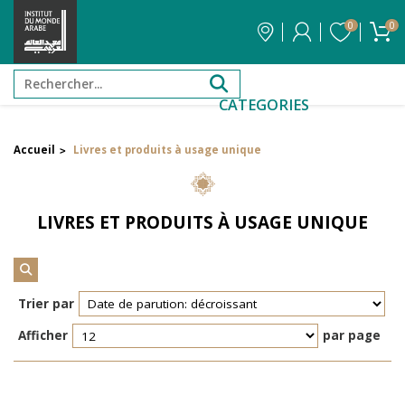
0
0
CATEGORIES
Accueil
Livres et produits à usage unique
>
Filtrer par attribut
Auteur
LIVRES ET PRODUITS À USAGE UNIQUE
Éditeur
Réinitialiser les filtres
Trier par
Afficher
par page