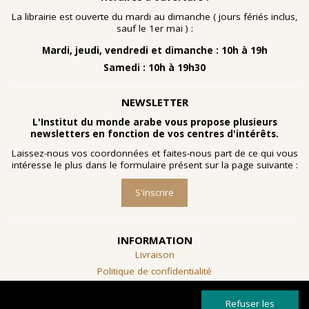
nombreuses planches dessinées à la gouache, exécutées
à la fin des année 1960 au cours d'ateliers de
La librairie est ouverte du mardi au dimanche ( jours fériés inclus,
socialthérapie
menés à l'hôpital psychiatrique de Blida-
sauf le 1er mai ) :
Joinville, institution algérienne marquée par la figure
Mardi, jeudi, vendredi et dimanche : 10h à 19h
emblématique de
Frantz Fanon
.
Samedi : 10h à 19h30
Découvrir l'exposition
NEWSLETTER
L'Institut du monde arabe vous propose plusieurs
newsletters en fonction de vos centres d'intérêts.
Laissez-nous vos coordonnées et faites-nous part de ce qui vous
intéresse le plus dans le formulaire présent sur la page suivante :
S'inscrire
INFORMATION
Livraison
Politique de confidentialité
Conditions générales de vente
Refuser les