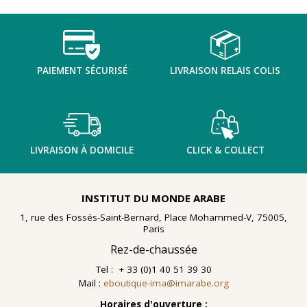
TENTER L'ART POUR SOIGNER
PAIEMENT SÉCURISÉ
LIVRAISON RELAIS COLIS
LIVRAISON À DOMICILE
CLICK & COLLECT
INSTITUT DU MONDE ARABE
1, rue des Fossés-Saint-Bernard, Place Mohammed-V, 75005,
Paris
Rez-de-chaussée
Tel : + 33 (0)1 40 51 39 30
Mail :
eboutique-ima@imarabe.org
En 2021, le musée de l'IMA reçoit une généreuse donation
: un ensemble d'archives, de céramiques peintes et de
Horaires d'ouverture :