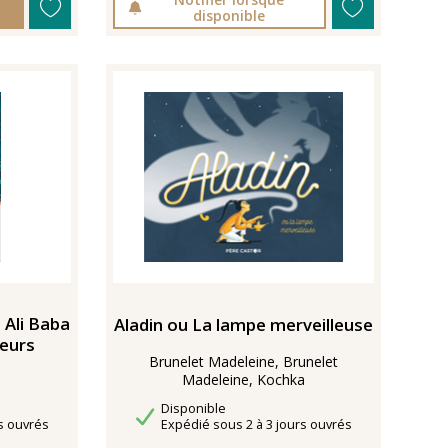
disponible
 Ali Baba
Aladin ou La lampe merveilleuse
leurs
Brunelet Madeleine, Brunelet
Madeleine, Kochka
Disponibilité
Disponible
Délais de livraison
s ouvrés
Expédié sous 2 à 3 jours ouvrés