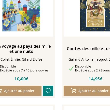
 voyage au pays des mille
Contes des mille et u
et une nuits
Collet Émilie, Gillard Eloïse
Galland Antoine, Jacquot 
Disponibilité
Disponibilité
Disponible
Disponible
Délais de livraison
Délais de livraison
Expédié sous 7 à 10 jours ouvrés
Expédié sous 2 à 3 jour
10٫00€
14٫95€
Ajouter au panier
Ajouter au panier