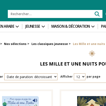
 EN ARABE
JEUNESSE
MAISON & DÉCORATION
PA
Nos sélections
Les classiques jeunesse
Les Mille et une nuits
>
>
>
LES MILLE ET UNE NUITS P
ar
Afficher
par page