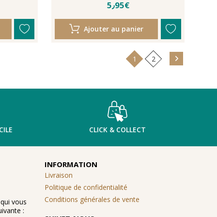
5٫95€
Ajouter au panier
1
2
CILE
CLICK & COLLECT
INFORMATION
Livraison
Politique de confidentialité
Conditions générales de vente
 qui vous
ivante :