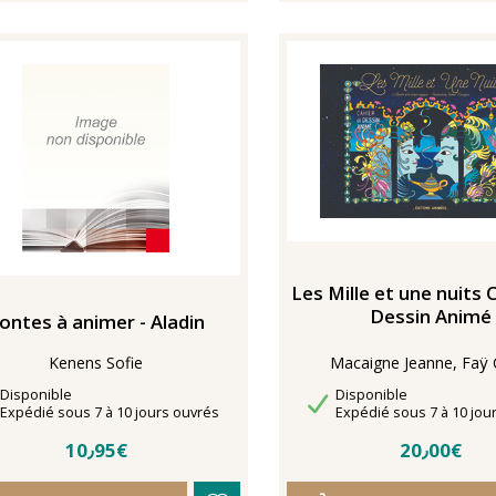
Les Mille et une nuits 
Dessin Animé
ontes à animer - Aladin
Kenens Sofie
Macaigne Jeanne, Faÿ C
Disponibilité
Disponibilité
Disponible
Disponible
Délais de livraison
Délais de livraison
Expédié sous 7 à 10 jours ouvrés
Expédié sous 7 à 10 jou
10٫95€
20٫00€