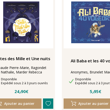
tes des Mille et Une nuits
Ali Baba et les 40 v
aude Pierre-Marie, Ragondet
Nathalie, Marder Rebecca
Anonymes, Brunelet Mad
Disponibilité
Disponibilité
Disponible
Disponible
Délais de livraison
Délais de livraison
Expédié sous 2 à 3 jours ouvrés
Expédié sous 2 à 3 jour
24٫90€
5٫95€
Ajouter au panier
Ajouter au panier