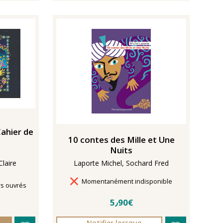
Cahier de
10 contes des Mille et Une
Nuits
laire
Laporte Michel, Sochard Fred
Délais de livraison
Momentanément indisponible
rs ouvrés
5٫90€
Notifier lorsque