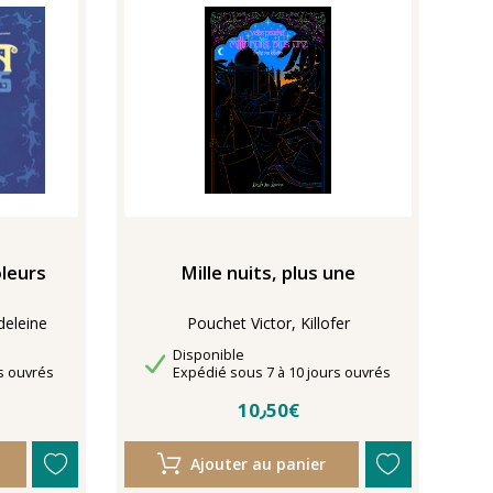
oleurs
Mille nuits, plus une
eleine
Pouchet Victor, Killofer
Disponibilité
Disponible
Délais de livraison
s ouvrés
Expédié sous 7 à 10 jours ouvrés
10٫50€
Ajouter au panier