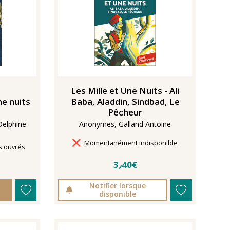
Les Mille et Une Nuits - Ali
ne nuits
Baba, Aladdin, Sindbad, Le
Pêcheur
Delphine
Anonymes, Galland Antoine
Délais de livraison
Momentanément indisponible
s ouvrés
3٫40€
Notifier lorsque
disponible