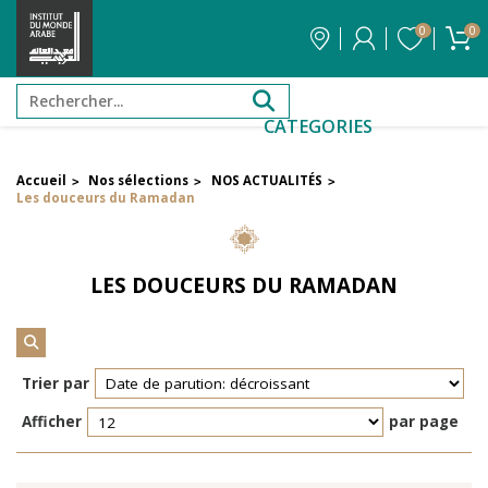
0
0
CATEGORIES
Accueil
Nos sélections
NOS ACTUALITÉS
>
>
>
FILTRER PAR PRIX
Les douceurs du Ramadan
Filtrer par attribut
LES DOUCEURS DU RAMADAN
Auteur
Éditeur
Trier par
Afficher
par page
Réinitialiser les filtres