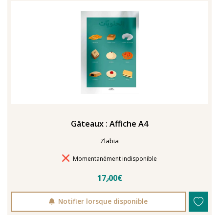
TENTER L'ART POUR SOIGNER
Gâteaux : Affiche A4
Zlabia
Délais de livraison
Momentanément indisponible
17٫00€
Notifier lorsque disponible