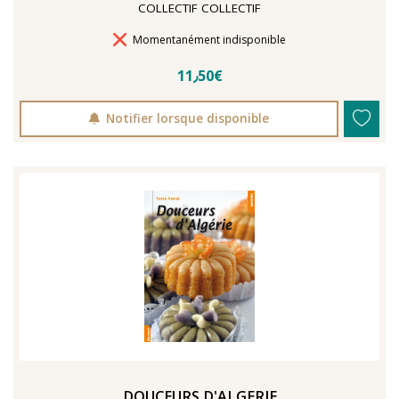
COLLECTIF COLLECTIF
Délais de livraison
Momentanément indisponible
11٫50€
Notifier lorsque disponible
DOUCEURS D'ALGERIE