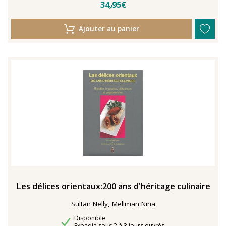
34٫95€
Ajouter au panier
Les délices orientaux:200 ans d'héritage culinaire
Sultan Nelly, Mellman Nina
Disponibilité
Disponible
Délais de livraison
Expédié sous 2 à 3 jours ouvrés