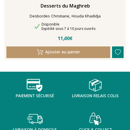
Desserts du Maghreb
Desbordes Christiane, Houda Khadidja
Disponibilité
Disponible
Délais de livraison
Expédié sous 7 à 10 jours ouvrés
11٫00€
Ajouter au panier
PAIEMENT SÉCURISÉ
LIVRAISON RELAIS COLIS
LIVRAISON À DOMICILE
CLICK & COLLECT