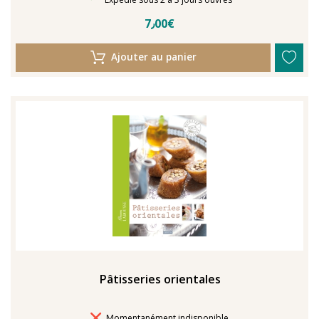
7٫00€
Ajouter au panier
Pâtisseries orientales
Délais de livraison
Momentanément indisponible