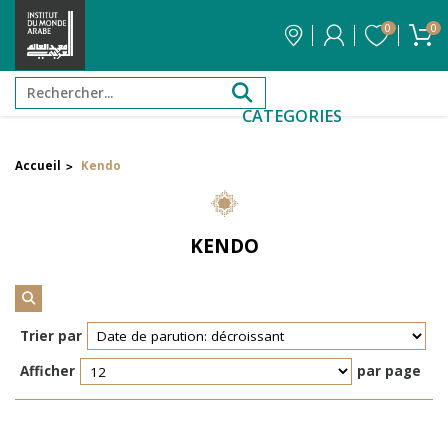
0
0
CATEGORIES
Accueil
Kendo
>
Filtrer par attribut
Auteur
KENDO
Éditeur
Réinitialiser les filtres
Trier par
Afficher
par page