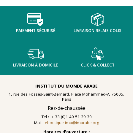
TENTER L'ART POUR SOIGNER
PAIEMENT SÉCURISÉ
LIVRAISON RELAIS COLIS
LIVRAISON À DOMICILE
CLICK & COLLECT
INSTITUT DU MONDE ARABE
1, rue des Fossés-Saint-Bernard, Place Mohammed-V, 75005,
Paris
Rez-de-chaussée
Tel : + 33 (0)1 40 51 39 30
Mail :
eboutique-ima@imarabe.org
En 2021, le musée de l'IMA reçoit une généreuse donation
: un ensemble d'archives, de céramiques peintes et de
Horaires d'ouverture :