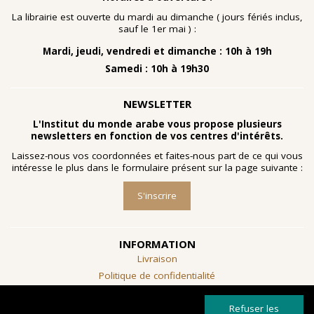
nombreuses planches dessinées à la gouache, exécutées
à la fin des année 1960 au cours d'ateliers de
La librairie est ouverte du mardi au dimanche ( jours fériés inclus,
socialthérapie
menés à l'hôpital psychiatrique de Blida-
sauf le 1er mai ) :
Joinville, institution algérienne marquée par la figure
Mardi, jeudi, vendredi et dimanche : 10h à 19h
emblématique de
Frantz Fanon
.
Samedi : 10h à 19h30
Découvrir l'exposition
NEWSLETTER
L'Institut du monde arabe vous propose plusieurs
newsletters en fonction de vos centres d'intérêts.
Laissez-nous vos coordonnées et faites-nous part de ce qui vous
intéresse le plus dans le formulaire présent sur la page suivante :
S'inscrire
INFORMATION
Livraison
Politique de confidentialité
Conditions générales de vente
Refuser les