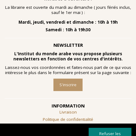
nombreuses planches dessinées à la gouache, exécutées
à la fin des année 1960 au cours d'ateliers de
La librairie est ouverte du mardi au dimanche ( jours fériés inclus,
socialthérapie
menés à l'hôpital psychiatrique de Blida-
sauf le 1er mai ) :
Joinville, institution algérienne marquée par la figure
Mardi, jeudi, vendredi et dimanche : 10h à 19h
emblématique de
Frantz Fanon
.
Samedi : 10h à 19h30
Découvrir l'exposition
NEWSLETTER
L'Institut du monde arabe vous propose plusieurs
newsletters en fonction de vos centres d'intérêts.
Laissez-nous vos coordonnées et faites-nous part de ce qui vous
intéresse le plus dans le formulaire présent sur la page suivante :
S'inscrire
INFORMATION
Livraison
Politique de confidentialité
Conditions générales de vente
Refuser les