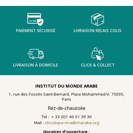
TENTER L'ART POUR SOIGNER
PAIEMENT SÉCURISÉ
LIVRAISON RELAIS COLIS
LIVRAISON À DOMICILE
CLICK & COLLECT
INSTITUT DU MONDE ARABE
1, rue des Fossés-Saint-Bernard, Place Mohammed-V, 75005,
Paris
Rez-de-chaussée
Tel : + 33 (0)1 40 51 39 30
Mail :
eboutique-ima@imarabe.org
En 2021, le musée de l'IMA reçoit une généreuse donation
: un ensemble d'archives, de céramiques peintes et de
Horaires d'ouverture :