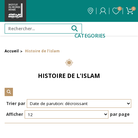
0
0
CATEGORIES
Accueil
Histoire de l'islam
>
Filtrer par attribut
Auteur
HISTOIRE DE L'ISLAM
Éditeur
Réinitialiser les filtres
Trier par
Afficher
par page