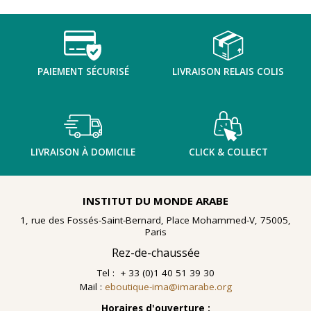
TENTER L'ART POUR SOIGNER
PAIEMENT SÉCURISÉ
LIVRAISON RELAIS COLIS
LIVRAISON À DOMICILE
CLICK & COLLECT
INSTITUT DU MONDE ARABE
1, rue des Fossés-Saint-Bernard, Place Mohammed-V, 75005,
Paris
Rez-de-chaussée
Tel : + 33 (0)1 40 51 39 30
Mail :
eboutique-ima@imarabe.org
En 2021, le musée de l'IMA reçoit une généreuse donation
: un ensemble d'archives, de céramiques peintes et de
Horaires d'ouverture :