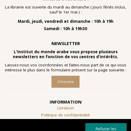
nombreuses planches dessinées à la gouache, exécutées
à la fin des année 1960 au cours d'ateliers de
La librairie est ouverte du mardi au dimanche ( jours fériés inclus,
socialthérapie
menés à l'hôpital psychiatrique de Blida-
sauf le 1er mai ) :
Joinville, institution algérienne marquée par la figure
Mardi, jeudi, vendredi et dimanche : 10h à 19h
emblématique de
Frantz Fanon
.
Samedi : 10h à 19h30
Découvrir l'exposition
NEWSLETTER
L'Institut du monde arabe vous propose plusieurs
newsletters en fonction de vos centres d'intérêts.
Laissez-nous vos coordonnées et faites-nous part de ce qui vous
intéresse le plus dans le formulaire présent sur la page suivante :
S'inscrire
INFORMATION
Livraison
Politique de confidentialité
Conditions générales de vente
Refuser les