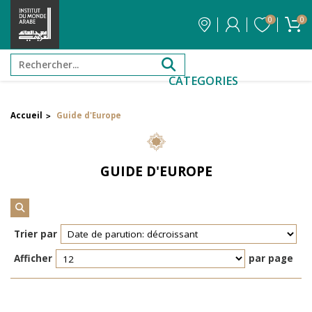
0
0
CATEGORIES
Accueil
Guide d'Europe
>
Filtrer par attribut
Auteur
GUIDE D'EUROPE
Éditeur
Réinitialiser les filtres
Trier par
Afficher
par page