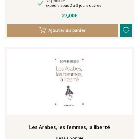
Disponibilité
Disponible
Délais de livraison
Expédié sous 2 à 3 jours ouvrés
27٫00€
Ajouter au panier
Les Arabes, les femmes, la liberté
Bessis Sophie