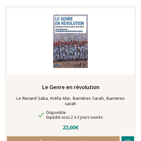
TENTER L'ART POUR SOIGNER
Le Genre en révolution
Le Renard Saba, Kréfa Abir, Barrières Sarah, Barrieres
sarah
Disponibilité
Disponible
Délais de livraison
Expédié sous 2 à 3 jours ouvrés
22٫00€