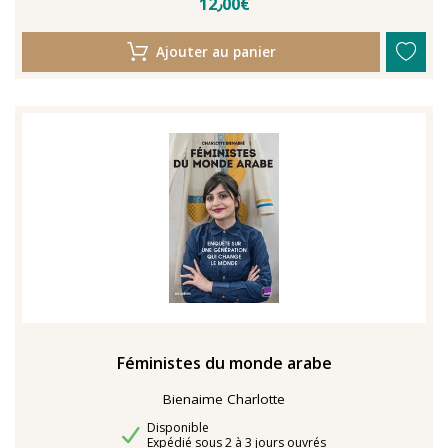
12٫00€
Ajouter au panier
Féministes du monde arabe
Bienaime Charlotte
Disponibilité
Disponible
Délais de livraison
Expédié sous 2 à 3 jours ouvrés