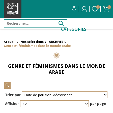
0
0
CATEGORIES
Accueil
Nos sélections
ARCHIVES
>
>
>
FILTRER PAR PRIX
Genre et féminismes dans le monde arabe
Filtrer par attribut
GENRE ET FÉMINISMES DANS LE MONDE
Auteur
ARABE
Éditeur
Trier par
Réinitialiser les filtres
Afficher
par page