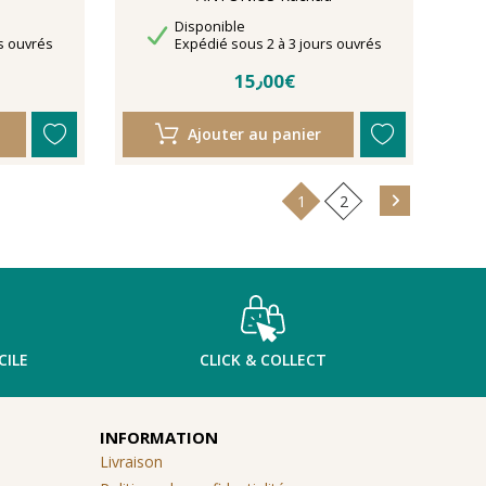
Disponibilité
Disponible
Délais de livraison
s ouvrés
Expédié sous 2 à 3 jours ouvrés
15٫00€
Ajouter au panier
1
2
CILE
CLICK & COLLECT
INFORMATION
Livraison