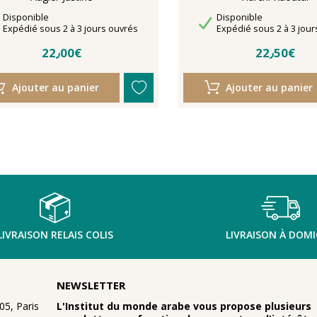
Disponibilité
Disponibilité
Disponible
Disponible
Délais de livraison
Délais de livraison
Expédié sous 2 à 3 jours ouvrés
Expédié sous 2 à 3 jour
22٫00€
22٫50€
Ajouter au panier
Ajouter au panier
LIVRAISON RELAIS COLIS
LIVRAISON À DOMI
NEWSLETTER
5, Paris
L'Institut du monde arabe vous propose plusieurs