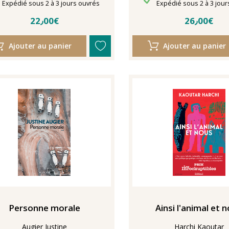
Délais de livraison
Délais de livraison
Expédié sous 2 à 3 jours ouvrés
Expédié sous 2 à 3 jour
22٫00€
26٫00€
Ajouter au panier
Ajouter au panier
Personne morale
Ainsi l'animal et 
Augier Justine
Harchi Kaoutar