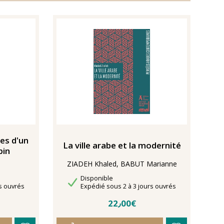
res d'un
La ville arabe et la modernité
bin
ZIADEH Khaled, BABUT Marianne
Disponibilité
Disponible
Délais de livraison
s ouvrés
Expédié sous 2 à 3 jours ouvrés
22٫00€