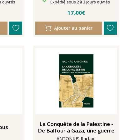
Délais de livraison
s ouvrés
Expédié sous 2 à 3 jours ouvrés
17٫00€
Ajouter au panier
La Conquête de la Palestine -
nous
De Balfour à Gaza, une guerre
ANTONIUS Rachad