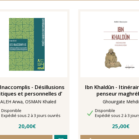
Inaccomplis - Désillusions
Ibn Khaldûn - Itinérai
itiques et personnelles d’
penseur maghré
SALEH Arwa, OSMAN Khaled
Ghouirgate Mehdi
Disponibilité
Disponibilité
Disponible
Disponible
Délais de livraison
Délais de livraison
Expédié sous 2 à 3 jours ouvrés
Expédié sous 2 à 3 jour
20٫00€
25٫00€