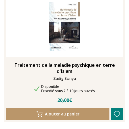
TENTER L'ART POUR SOIGNER
Traitement de la maladie psychique en terre
d'Islam
Zadig Sonya
Disponibilité
Disponible
Délais de livraison
Expédié sous 7 à 10 jours ouvrés
20٫00€
Ajouter au panier
En 2021, le musée de l'IMA reçoit une généreuse donation
: un ensemble d'archives, de céramiques peintes et de