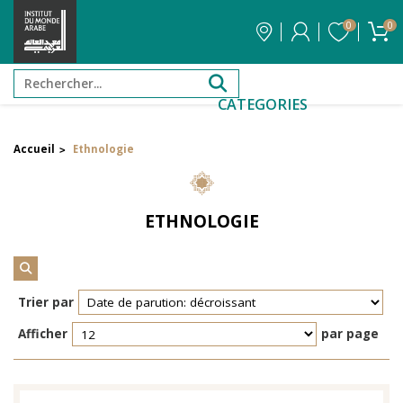
0
0
CATEGORIES
Accueil
Ethnologie
>
Filtrer par attribut
Auteur
ETHNOLOGIE
Éditeur
Réinitialiser les filtres
Trier par
Afficher
par page