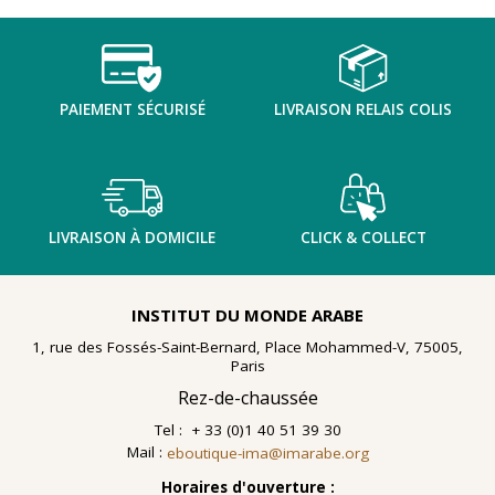
nombreuses planches dessinées à la gouache, exécutées
à la fin des année 1960 au cours d'ateliers de
socialthérapie
menés à l'hôpital psychiatrique de Blida-
Joinville, institution algérienne marquée par la figure
emblématique de
Frantz Fanon
.
PAIEMENT SÉCURISÉ
LIVRAISON RELAIS COLIS
Découvrir l'exposition
LIVRAISON À DOMICILE
CLICK & COLLECT
INSTITUT DU MONDE ARABE
1, rue des Fossés-Saint-Bernard, Place Mohammed-V, 75005,
Paris
Rez-de-chaussée
Tel : + 33 (0)1 40 51 39 30
Mail :
eboutique-ima@imarabe.org
Horaires d'ouverture :