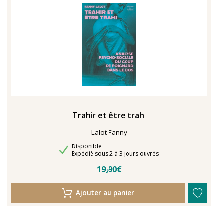
TENTER L'ART POUR SOIGNER
Trahir et être trahi
Lalot Fanny
Disponibilité
Disponible
Délais de livraison
Expédié sous 2 à 3 jours ouvrés
19٫90€
Ajouter au panier
En 2021, le musée de l'IMA reçoit une généreuse donation
: un ensemble d'archives, de céramiques peintes et de