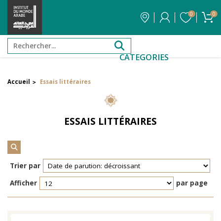
0
0
CATEGORIES
Accueil
Essais littéraires
>
Filtrer par attribut
Auteur
ESSAIS LITTÉRAIRES
Éditeur
Réinitialiser les filtres
Trier par
Afficher
par page