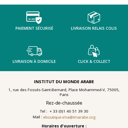
nombreuses planches dessinées à la gouache, exécutées
à la fin des année 1960 au cours d'ateliers de
socialthérapie
menés à l'hôpital psychiatrique de Blida-
Joinville, institution algérienne marquée par la figure
emblématique de
Frantz Fanon
.
PAIEMENT SÉCURISÉ
LIVRAISON RELAIS COLIS
Découvrir l'exposition
LIVRAISON À DOMICILE
CLICK & COLLECT
INSTITUT DU MONDE ARABE
1, rue des Fossés-Saint-Bernard, Place Mohammed-V, 75005,
Paris
Rez-de-chaussée
Tel : + 33 (0)1 40 51 39 30
Mail :
eboutique-ima@imarabe.org
Horaires d'ouverture :