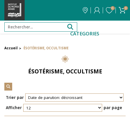
0
0
CATEGORIES
Accueil
ÉSOTÉRISME, OCCULTISME
>
Filtrer par attribut
Auteur
ÉSOTÉRISME, OCCULTISME
Éditeur
Réinitialiser les filtres
Trier par
Afficher
par page