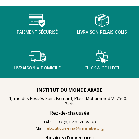
TENTER L'ART POUR SOIGNER
PAIEMENT SÉCURISÉ
LIVRAISON RELAIS COLIS
LIVRAISON À DOMICILE
CLICK & COLLECT
INSTITUT DU MONDE ARABE
1, rue des Fossés-Saint-Bernard, Place Mohammed-V, 75005,
Paris
Rez-de-chaussée
Tel : + 33 (0)1 40 51 39 30
Mail :
eboutique-ima@imarabe.org
En 2021, le musée de l'IMA reçoit une généreuse donation
: un ensemble d'archives, de céramiques peintes et de
Horaires d'ouverture :