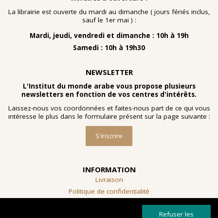
nombreuses planches dessinées à la gouache, exécutées
à la fin des année 1960 au cours d'ateliers de
La librairie est ouverte du mardi au dimanche ( jours fériés inclus,
socialthérapie
menés à l'hôpital psychiatrique de Blida-
sauf le 1er mai ) :
Joinville, institution algérienne marquée par la figure
Mardi, jeudi, vendredi et dimanche : 10h à 19h
emblématique de
Frantz Fanon
.
Samedi : 10h à 19h30
Découvrir l'exposition
NEWSLETTER
L'Institut du monde arabe vous propose plusieurs
newsletters en fonction de vos centres d'intérêts.
Laissez-nous vos coordonnées et faites-nous part de ce qui vous
intéresse le plus dans le formulaire présent sur la page suivante :
S'inscrire
INFORMATION
Livraison
Politique de confidentialité
Conditions générales de vente
Refuser les