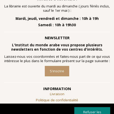
nombreuses planches dessinées à la gouache, exécutées
à la fin des année 1960 au cours d'ateliers de
La librairie est ouverte du mardi au dimanche ( jours fériés inclus,
socialthérapie
menés à l'hôpital psychiatrique de Blida-
sauf le 1er mai ) :
Joinville, institution algérienne marquée par la figure
Mardi, jeudi, vendredi et dimanche : 10h à 19h
emblématique de
Frantz Fanon
.
Samedi : 10h à 19h30
Découvrir l'exposition
NEWSLETTER
L'Institut du monde arabe vous propose plusieurs
newsletters en fonction de vos centres d'intérêts.
Laissez-nous vos coordonnées et faites-nous part de ce qui vous
intéresse le plus dans le formulaire présent sur la page suivante :
S'inscrire
INFORMATION
Livraison
Politique de confidentialité
Conditions générales de vente
Refuser les