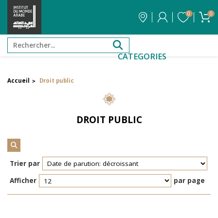
0
0
CATEGORIES
Accueil
Droit public
>
Filtrer par attribut
Auteur
DROIT PUBLIC
Éditeur
Réinitialiser les filtres
Trier par
Afficher
par page