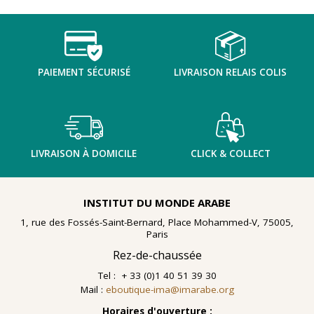
TENTER L'ART POUR SOIGNER
PAIEMENT SÉCURISÉ
LIVRAISON RELAIS COLIS
LIVRAISON À DOMICILE
CLICK & COLLECT
INSTITUT DU MONDE ARABE
1, rue des Fossés-Saint-Bernard, Place Mohammed-V, 75005,
Paris
Rez-de-chaussée
Tel : + 33 (0)1 40 51 39 30
Mail :
eboutique-ima@imarabe.org
En 2021, le musée de l'IMA reçoit une généreuse donation
: un ensemble d'archives, de céramiques peintes et de
Horaires d'ouverture :