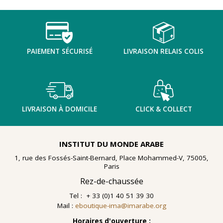
TENTER L'ART POUR SOIGNER
PAIEMENT SÉCURISÉ
LIVRAISON RELAIS COLIS
LIVRAISON À DOMICILE
CLICK & COLLECT
INSTITUT DU MONDE ARABE
1, rue des Fossés-Saint-Bernard, Place Mohammed-V, 75005,
Paris
Rez-de-chaussée
Tel : + 33 (0)1 40 51 39 30
Mail :
eboutique-ima@imarabe.org
En 2021, le musée de l'IMA reçoit une généreuse donation
: un ensemble d'archives, de céramiques peintes et de
Horaires d'ouverture :