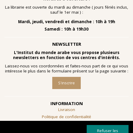
nombreuses planches dessinées à la gouache, exécutées
à la fin des année 1960 au cours d'ateliers de
La librairie est ouverte du mardi au dimanche ( jours fériés inclus,
socialthérapie
menés à l'hôpital psychiatrique de Blida-
sauf le 1er mai ) :
Joinville, institution algérienne marquée par la figure
Mardi, jeudi, vendredi et dimanche : 10h à 19h
emblématique de
Frantz Fanon
.
Samedi : 10h à 19h30
Découvrir l'exposition
NEWSLETTER
L'Institut du monde arabe vous propose plusieurs
newsletters en fonction de vos centres d'intérêts.
Laissez-nous vos coordonnées et faites-nous part de ce qui vous
intéresse le plus dans le formulaire présent sur la page suivante :
S'inscrire
INFORMATION
Livraison
Politique de confidentialité
Conditions générales de vente
Refuser les