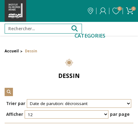
0
0
CATEGORIES
Accueil
Dessin
>
Filtrer par attribut
Auteur
DESSIN
Éditeur
Réinitialiser les filtres
Trier par
Afficher
par page