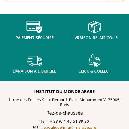
nombreuses planches dessinées à la gouache, exécutées
à la fin des année 1960 au cours d'ateliers de
socialthérapie
menés à l'hôpital psychiatrique de Blida-
Joinville, institution algérienne marquée par la figure
emblématique de
Frantz Fanon
.
Découvrir l'exposition
PAIEMENT SÉCURISÉ
LIVRAISON RELAIS COLIS
LIVRAISON À DOMICILE
CLICK & COLLECT
INSTITUT DU MONDE ARABE
1, rue des Fossés-Saint-Bernard, Place Mohammed-V, 75005,
Paris
Rez-de-chaussée
Tel : + 33 (0)1 40 51 39 30
Mail :
eboutique-ima@imarabe.org