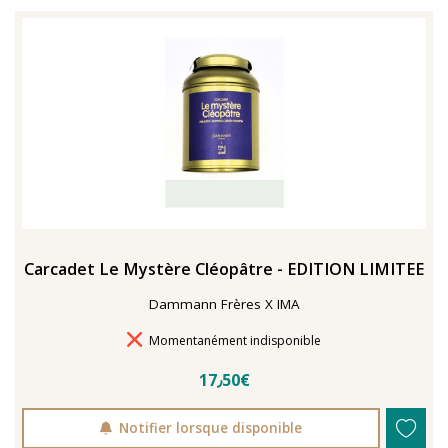
TENTER L'ART POUR SOIGNER
Carcadet Le Mystère Cléopâtre - EDITION LIMITEE
Dammann Frères X IMA
Délais de livraison
Momentanément indisponible
17٫50€
En 2021, le musée de l'IMA reçoit une généreuse donation
Notifier lorsque disponible
: un ensemble d'archives, de céramiques peintes et de