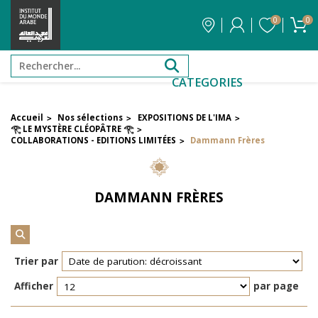
0
0
CATEGORIES
Accueil
Nos sélections
EXPOSITIONS DE L'IMA
>
>
>
Filtrer par attribut
𓂀 LE MYSTÈRE CLÉOPÂTRE 𓂀
>
Auteur
COLLABORATIONS - EDITIONS LIMITÉES
Dammann Frères
>
Éditeur
DAMMANN FRÈRES
Réinitialiser les filtres
Trier par
Afficher
par page